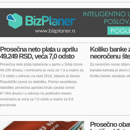
Prosečna neto plata u aprilu
Koliko banke 
49.249 RSD, veća 7,0 odsto
neoročenu št
Prosečna neto plata isplaćena u aprilu u Srbiji iznosi
Za neoročen novac klijena
49.249 dinara, i nominalno je veća za 7,4 a realno za
banaka kamata je skoro 
7,0 odsto u odnosu na mart 2016, objavio je danas
Koliko banke zarađuju o
Republički zavod za statistiku. Prema saopštenju
statistike, prosečna aprilska bruto zarada iznosi
67.464 dinara i u odnosu na prethodni mesec
nominalno je veća za 7,0 odsto a realno za 6,6
procenata.
Prosečno ob