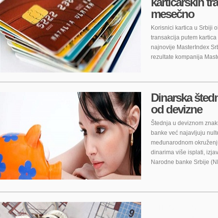
kartičarskih tr
mesečno
Korisnici kartica u Srbiji
transakcija putem kartic
najnovije MasterIndex Srbi
rezultate kompanija Mast
Dinarska štednj
od devizne
Štednja u deviznom znaku 
banke već najavljuju nult
međunarodnom okruženju,
dinarima više isplati, izj
Narodne banke Srbije (N