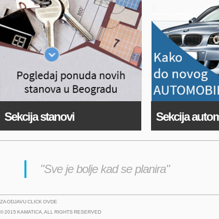
Sekcija stanovi
Sekcija autom
"Sve je bolje kad se planira"
ZA ODJAVU
CLICK OVDE
© 2015 KAMATICA, ALL RIGHTS RESERVED