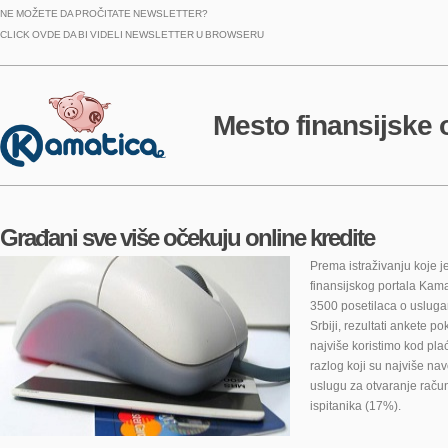
NE MOŽETE DA PROČITATE NEWSLETTER?
CLICK OVDE
DA BI VIDELI NEWSLETTER U BROWSERU
Mesto finansijske 
Građani sve više očekuju online kredite
Prema istraživanju koje 
finansijskog portala Kama
3500 posetilaca o usluga
Srbiji, rezultati ankete p
najviše koristimo kod pl
razlog koji su najviše na
uslugu za otvaranje račun
ispitanika (17%).