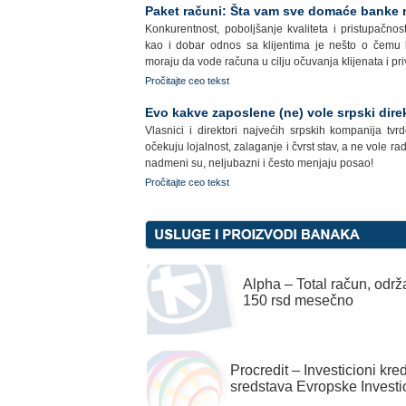
Paket računi: Šta vam sve domaće banke
Konkurentnost, poboljšanje kvaliteta i pristupačnos
kao i dobar odnos sa klijentima je nešto o čem
moraju da vode računa u cilju očuvanja klijenata i pri
Pročitajte ceo tekst
Evo kakve zaposlene (ne) vole srpski direk
Vlasnici i direktori najvećih srpskih kompanija tv
očekuju lojalnost, zalaganje i čvrst stav, a ne vole rad
nadmeni su, neljubazni i često menjaju posao!
Pročitajte ceo tekst
Alpha – Total račun, odr
150 rsd mesečno
Procredit – Investicioni kredi
sredstava Evropske Invest