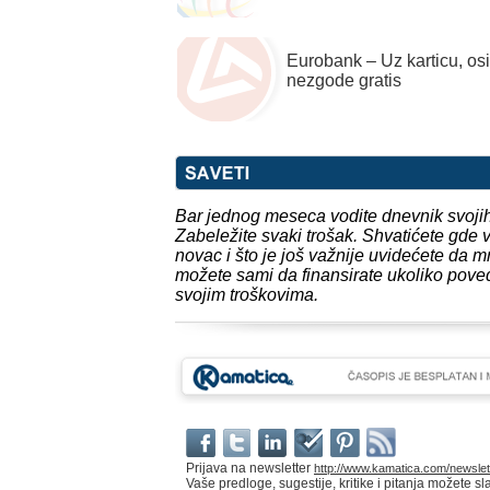
Eurobank – Uz karticu, os
nezgode gratis
Bar jednog meseca vodite dnevnik svojih 
Zabeležite svaki trošak. Shvatićete gde 
novac i što je još važnije uvidećete da
možete sami da finansirate ukoliko pove
svojim troškovima.
Prijava na newsletter
http://www.kamatica.com/newslet
Vaše predloge, sugestije, kritike i pitanja možete