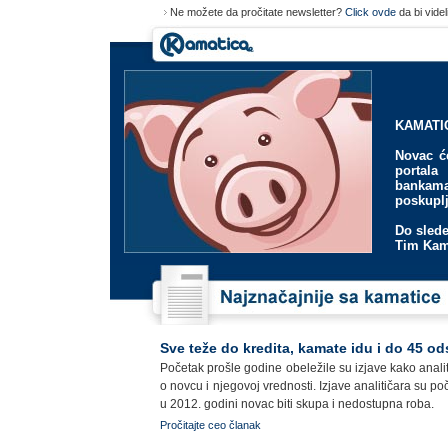
Ne možete da pročitate newsletter?
Click ovde
da bi vide
KAMATI
Novac će
portala
bankama
poskupl
Do slede
Tim Kam
Sve teže do kredita, kamate idu i do 45 od
Početak prošle godine obeležile su izjave kako analit
o novcu i njegovoj vrednosti. Izjave analitičara su poč
u 2012. godini novac biti skupa i nedostupna roba.
Pročitajte ceo članak