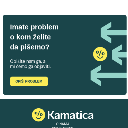
Imate problem
o kom želite
da pišemo?
Opišite nam ga, a
mi ćemo ga objaviti.
OPIŠI PROBLEM
O NAMA