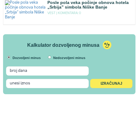
Posle pola veka počinje obnova hotela
„Srbija” simbola Niške Banje
VEST |
KOMENTARA: 0
Kalkulator dozvoljenog minusa
Dozvoljeni minus
Nedozvoljeni minus