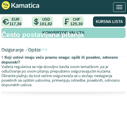
EUR
USD
CHF
KURSNA LISTA
117,36
101,82
125,30
KONVERTOR VALUTA
Često postavljana pitanja
Početna
>
Česta pitanja
Osiguranje - Opšte
Koji uslovi imaju veću pravnu snagu: opšti ili posebni, odnosno
1.
dopunski?
Važeća regulativa se nije dovoljno bavila ovom tematikom, pa je
odlučivanje po ovom pitanju prepušteno osiguravajućim kućama.
Obratite pažnju da kod većine osiguravača se u slučaju neslaganja
posebnih sa opštim uslovima, primenjuju odredbe, posebnih, odnosno
dopunskih uslova.