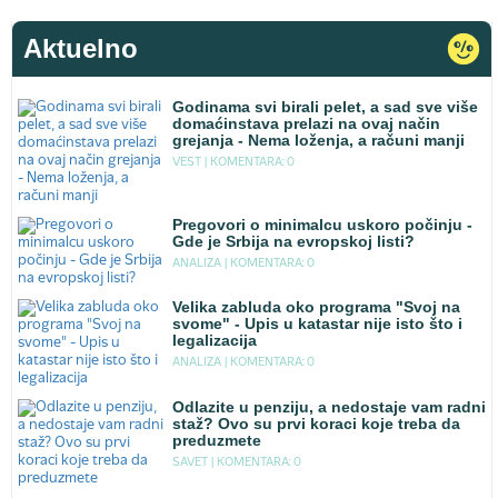
Aktuelno
Godinama svi birali pelet, a sad sve više
domaćinstava prelazi na ovaj način
grejanja - Nema loženja, a računi manji
VEST |
KOMENTARA: 0
Pregovori o minimalcu uskoro počinju -
Gde je Srbija na evropskoj listi?
ANALIZA |
KOMENTARA: 0
Velika zabluda oko programa "Svoj na
svome" - Upis u katastar nije isto što i
legalizacija
ANALIZA |
KOMENTARA: 0
Odlazite u penziju, a nedostaje vam radni
staž? Ovo su prvi koraci koje treba da
preduzmete
SAVET |
KOMENTARA: 0