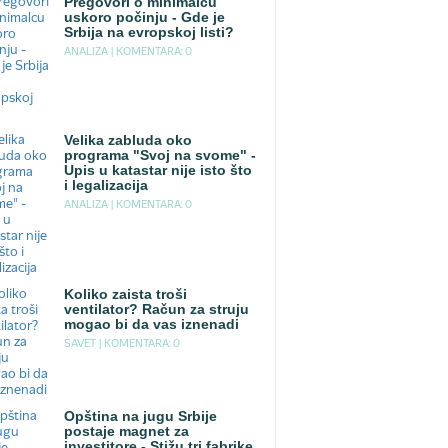
Pregovori o minimalcu
uskoro počinju - Gde je
Srbija na evropskoj listi?
ANALIZA |
KOMENTARA: 0
Velika zabluda oko
programa "Svoj na svome" -
Upis u katastar nije isto što
i legalizacija
ANALIZA |
KOMENTARA: 0
Koliko zaista troši
ventilator? Račun za struju
mogao bi da vas iznenadi
SAVET |
KOMENTARA: 0
Opština na jugu Srbije
postaje magnet za
investitore - Stižu tri fabrike