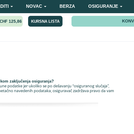
DITI
NOVAC
BERZA
OSIGURANJE
KONV
125,86
KURSNA LISTA
CHF
ja
likom zaključenja osiguranja?
pune podatke jer ukoliko se po dešavanju “osiguranog slučaja”,
 netačno navedenih podataka, osiguravač zadržava pravo da vam