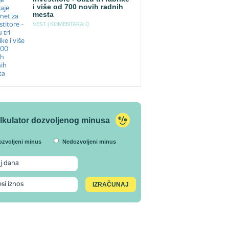
i više od 700 novih radnih
mesta
VEST |
KOMENTARA: 0
lkulator dozvoljenog minusa
ozvoljeni minus
Nedozvoljeni minus