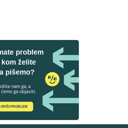
mate problem
 kom želite
a pišemo?
išite nam ga, a
 ćemo ga objaviti.
OPIŠI PROBLEM