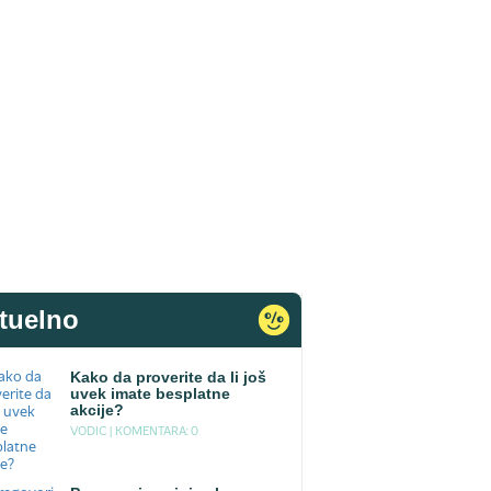
tuelno
Kako da proverite da li još
uvek imate besplatne
akcije?
VODIC |
KOMENTARA: 0