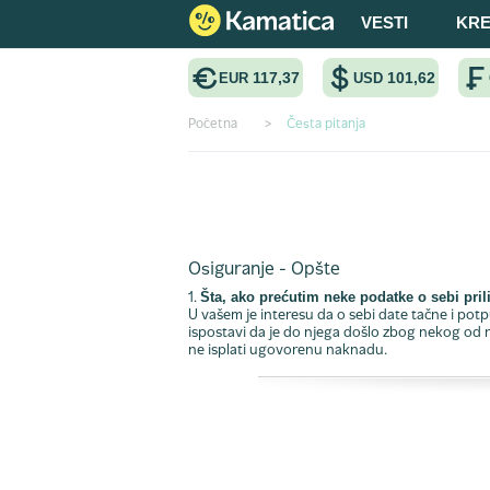
VESTI
KRE
117,37
101,62
EUR
USD
Početna
>
Česta pitanja
Često postavljana pitan
Osiguranje - Opšte
Šta, ako prećutim neke podatke o sebi pri
1.
U vašem je interesu da o sebi date tačne i pot
ispostavi da je do njega došlo zbog nekog od
ne isplati ugovorenu naknadu.