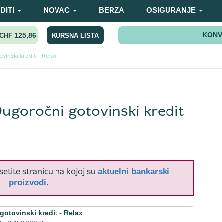
DITI
NOVAC
BERZA
OSIGURANJE
KONV
125,86
KURSNA LISTA
CHF
vinski kredit - Relax
Dugoročni gotovinski kredit
aktuelni bankarski
setite stranicu na kojoj su
proizvodi
.
gotovinski kredit - Relax