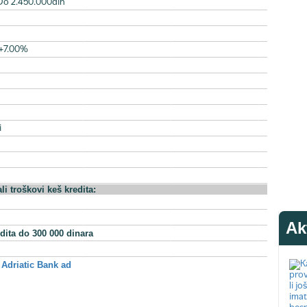
Do 2.450.000din
+7.00%
i
li troškovi keš kredita:
Ak
dita do 300 000 dinara
 Adriatic Bank ad