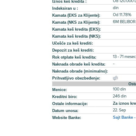
Iznos keš kredita :
Od 120.000 
Indeksiran u :
din
Kamata (EKS za Klijente):
Od 11.78%
Kamata (NKS za Klijente):
6M BELIBOR
Kamata keš kredita (EKS):
Kamata keš kredita (NKS):
Učešće za keš krediti:
Depozit za keš krediti:
Rok otplate keš kredita:
13 - 71 mesec
Naknada obrade keš kredita:
-
Naknada obrade (minimalno):
Prihvatljivo obezbeđenje:
Osta
Menice:
100 din
Kreditni biro:
246 din
Za iznos kre
Ostale informacije:
Datum unosa:
22. Sep
Sajt Banke -
Website Banke: