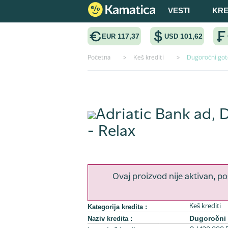
VESTI
KRE
117,37
101,62
EUR
USD
Početna
>
Keš krediti
>
Dugoročni goto
Keš krediti
Adriatic Bank ad
, 
- Relax
Ovaj proizvod nije aktivan, po
Kategorija kredita :
Keš krediti
Dugoročni 
Naziv kredita :