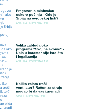
Pregovori o minimalcu
uskoro počinju - Gde je
Srbija na evropskoj listi?
ANALIZA |
KOMENTARA: 0
Velika zabluda oko
programa "Svoj na svome" -
Upis u katastar nije isto što
i legalizacija
ANALIZA |
KOMENTARA: 0
Koliko zaista troši
ventilator? Račun za struju
mogao bi da vas iznenadi
SAVET |
KOMENTARA: 0