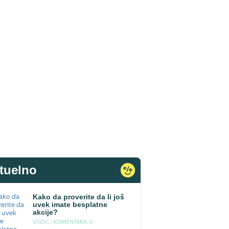
tuelno
Kako da proverite da li još
uvek imate besplatne
akcije?
VODIC |
KOMENTARA: 0