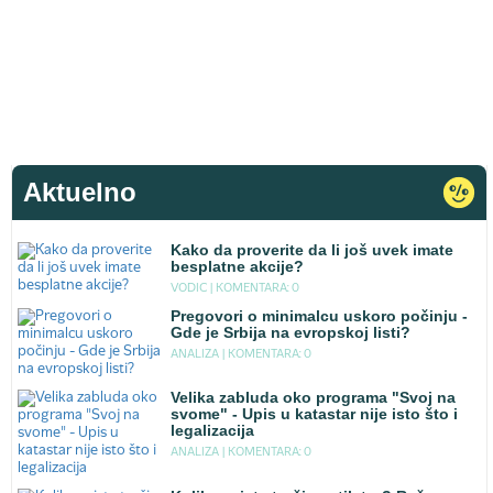
Aktuelno
Kako da proverite da li još uvek imate
besplatne akcije?
VODIC |
KOMENTARA: 0
Pregovori o minimalcu uskoro počinju -
Gde je Srbija na evropskoj listi?
ANALIZA |
KOMENTARA: 0
Velika zabluda oko programa "Svoj na
svome" - Upis u katastar nije isto što i
legalizacija
ANALIZA |
KOMENTARA: 0