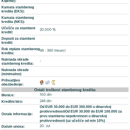
Klijente):
Kamata stambenog
kredita (EKS):
Kamata stambenog
kredita (NKS):
Učešće za stambeni
20.000 %
krediti:
Depozit za stambeni
krediti:
Rok otplate stambenog
96 - 360 meseci
kredita:
Naknada obrade
-
stambenog kredita:
Naknada obrade
(minimalno):
Prihvatljivo
obezbeđenje:
Ostali troškovi stambenog kredita:
Menice:
100 din
Kreditni biro:
246 din
Od EUR 30.000 do EUR 300.000 u dinarskoj
protivvrednostiOd EUR 30.000 do EUR 100.000 za
Ostale informacije:
prvu stambenu nepokretnost u dinarskoj
protivvrednosti (uz učešće od min 10%)
Datum unosa:
20. Jul