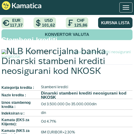
EUR
USD
CHF
KURSNA LISTA
117,37
101,62
125,86
KONVERTOR VALUTA
Stambeni krediti
NLB Komercijalna banka
,
Početna
>
Stambeni krediti
>
Dinarski stambeni krediti neosigurani
kod NKOSK
Dinarski stambeni krediti
neosigurani kod NKOSK
Kategorija kredita :
Stambeni krediti
Dinarski stambeni krediti neosigurani kod
Naziv kredita :
NKOSK
Iznos stambenog
Od 3.500.000 Do 35.000.000din
kredita :
Indeksiran u :
din
Kamata (EKS za
Od 4.71%
Klijente):
Kamata (NKS za
6M EURIBOR+2.30%