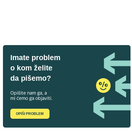
Imate problem
o kom želite
da pišemo?
Opišite nam ga, a
mi ćemo ga objaviti.
OPIŠI PROBLEM