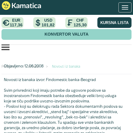
EUR
USD
CHF
KURSNA LISTA
117,36
101,82
125,30
KONVERTOR VALUTA
Veća podrška izvoznicima
Objavljeno: 12.06.2008
Početna
>
Arhiva
>
Novosti iz banaka
Novosti iz banaka
izvor: Findomestic banka-Beograd
Svim privrednici koji imaju potrebe da ugovore poslove sa
inostranstvom Findomestik banka obezbeđuje veliki broj usluga
koje se tiču podrške uvozno-izvoznim poslovima.
- Poslovi koji su delokrugu rada Sektora dokumentarnih poslova su
uvozni i izvozni akreditivi, „stend baj" i specijalne vrste akreditiva,
kao što su „prenosivi", „revolving", „bek-to-bek" i akreditivi sa
crvenom i zelenom klauzulom. Tu spadaju sve vrste bankarskih
garancija, za uredno plaćanje, za dobro izvršenje posla, za povraćaj