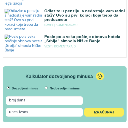
Odlazite u penziju, a nedostaje vam radni
staž? Ovo su prvi koraci koje treba da
preduzmete
SAVET |
KOMENTARA: 0
Posle pola veka počinje obnova hotela
„Srbija” simbola Niške Banje
VEST |
KOMENTARA: 0
Kalkulator dozvoljenog minusa
Dozvoljeni minus
Nedozvoljeni minus