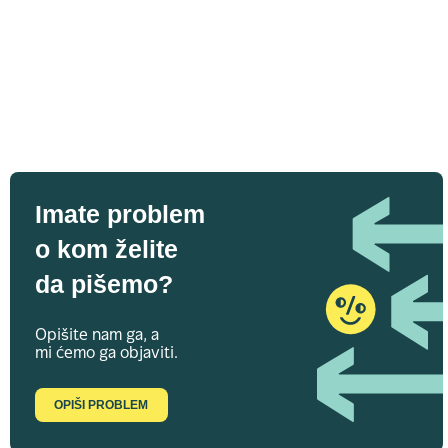
Imate problem
o kom želite
da pišemo?
Opišite nam ga, a
mi ćemo ga objaviti.
OPIŠI PROBLEM