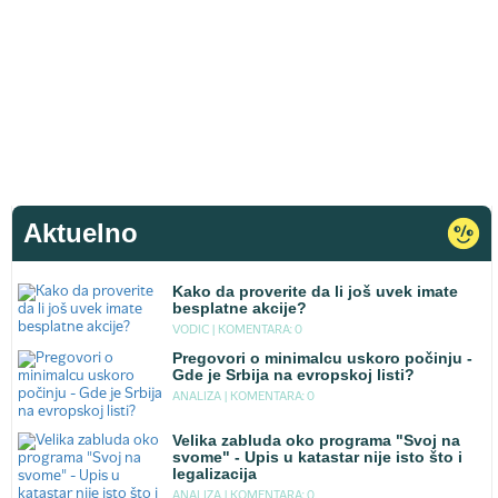
Aktuelno
Kako da proverite da li još uvek imate
besplatne akcije?
VODIC |
KOMENTARA: 0
Pregovori o minimalcu uskoro počinju -
Gde je Srbija na evropskoj listi?
ANALIZA |
KOMENTARA: 0
Velika zabluda oko programa "Svoj na
svome" - Upis u katastar nije isto što i
legalizacija
ANALIZA |
KOMENTARA: 0