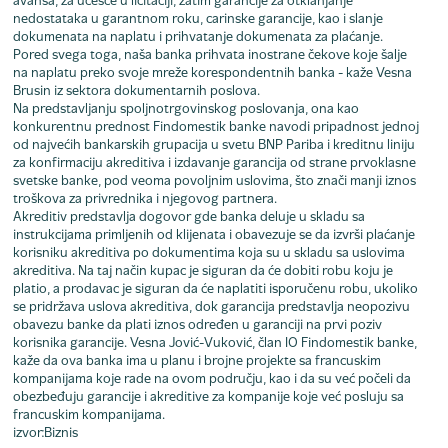
avansa, za učešće u licitaciji, zatim garancije za otklanjanje
nedostataka u garantnom roku, carinske garancije, kao i slanje
dokumenata na naplatu i prihvatanje dokumenata za plaćanje.
Pored svega toga, naša banka prihvata inostrane čekove koje šalje
na naplatu preko svoje mreže korespondentnih banka - kaže Vesna
Brusin iz sektora dokumentarnih poslova.
Na predstavljanju spoljnotrgovinskog poslovanja, ona kao
konkurentnu prednost Findomestik banke navodi pripadnost jednoj
od najvećih bankarskih grupacija u svetu BNP Pariba i kreditnu liniju
za konfirmaciju akreditiva i izdavanje garancija od strane prvoklasne
svetske banke, pod veoma povoljnim uslovima, što znači manji iznos
troškova za privrednika i njegovog partnera.
Akreditiv predstavlja dogovor gde banka deluje u skladu sa
instrukcijama primljenih od klijenata i obavezuje se da izvrši plaćanje
korisniku akreditiva po dokumentima koja su u skladu sa uslovima
akreditiva. Na taj način kupac je siguran da će dobiti robu koju je
platio, a prodavac je siguran da će naplatiti isporučenu robu, ukoliko
se pridržava uslova akreditiva, dok garancija predstavlja neopozivu
obavezu banke da plati iznos određen u garanciji na prvi poziv
korisnika garancije. Vesna Jović-Vuković, član IO Findomestik banke,
kaže da ova banka ima u planu i brojne projekte sa francuskim
kompanijama koje rade na ovom području, kao i da su već počeli da
obezbeđuju garancije i akreditive za kompanije koje već posluju sa
francuskim kompanijama.
izvor:Biznis