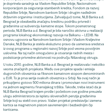
je doprinela saradnja sa Vladom Republike Srbije, Nacionalnom
korporacijom za osiguranje stambenih kredita, Fondom za razvoj
Republike Srbije, Narodnom bankom Srbije i drugim nadležnim
državnim organima i institucijama. Zahvaljujući tome, NLB Banka a.d.
Beograd je obezbedila značajnu kreditnu podršku privredi i
građanima uz subvenciju kamatne stope. Tokom posmatranog
perioda, NLB Banka a.d. Beograd je bila naročito aktivna u realizaciji
programa lokalnog ekonomskog razvoja na Balkanu – LEDIB. Na
osnovu ugovora sa Narodnom bankom Srbije i Vladom Kraljevine
Danske, NLB Banka je stekla eksluzivno pravo da usmerava sredstva
iz ovog programa u regionalni razvoj Srbije pod veoma povoljnim
uslovima. Na taj način omogućeno je otvaranje radnih mesta i
podsticanje privredne aktivnosti na području Nišavskog okruga.
U toku 2010. godine, NLB Banka a.d. Beograd je realizovala i nekoliko
veoma značajnih projekata. Među ove projekte spada i emisija
dugoročnih obveznica sa fiksnom kamatnom stopom denominiranih
u EUR. To je prva serija ovakvih obveznica u Srbiji. Na ovaj način je
prikupljeno gotovo 500 miliona dinara i promovisan novi instrument
na jednom segmentu finansijskog tržišta. Takođe, treba istaći da je
NLB Banka Beograd krajem prošle i početkom ove godine preuzela
ulogu administratora za isplatu slovenačkih penzija građanima
Srbije koji su stekli ovo pravo. Važan projekat predstavlja i zamena
kartica sa magnetnom pistom savremenijim i bezbednijim čip
karticama.