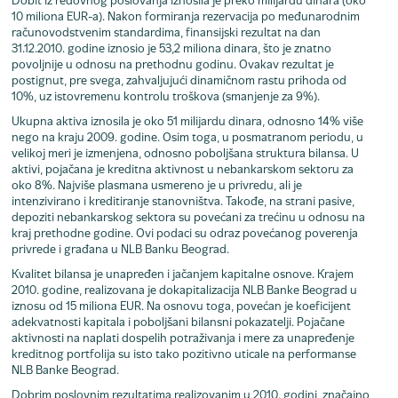
Dobit iz redovnog poslovanja iznosila je preko milijardu dinara (oko
10 miliona EUR-a). Nakon formiranja rezervacija po međunarodnim
računovodstvenim standardima, finansijski rezultat na dan
31.12.2010. godine iznosio je 53,2 miliona dinara, što je znatno
povoljnije u odnosu na prethodnu godinu. Ovakav rezultat je
postignut, pre svega, zahvaljujući dinamičnom rastu prihoda od
10%, uz istovremenu kontrolu troškova (smanjenje za 9%).
Ukupna aktiva iznosila je oko 51 milijardu dinara, odnosno 14% više
nego na kraju 2009. godine. Osim toga, u posmatranom periodu, u
velikoj meri je izmenjena, odnosno poboljšana struktura bilansa. U
aktivi, pojačana je kreditna aktivnost u nebankarskom sektoru za
oko 8%. Najviše plasmana usmereno je u privredu, ali je
intenzivirano i kreditiranje stanovništva. Takođe, na strani pasive,
depoziti nebankarskog sektora su povećani za trećinu u odnosu na
kraj prethodne godine. Ovi podaci su odraz povećanog poverenja
privrede i građana u NLB Banku Beograd.
Kvalitet bilansa je unapređen i jačanjem kapitalne osnove. Krajem
2010. godine, realizovana je dokapitalizacija NLB Banke Beograd u
iznosu od 15 miliona EUR. Na osnovu toga, povećan je koeficijent
adekvatnosti kapitala i poboljšani bilansni pokazatelji. Pojačane
aktivnosti na naplati dospelih potraživanja i mere za unapređenje
kreditnog portfolija su isto tako pozitivno uticale na performanse
NLB Banke Beograd.
Dobrim poslovnim rezultatima realizovanim u 2010. godini, značajno