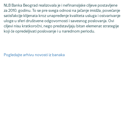
NLB Banka Beograd realizovala je i nefinansijske ciljeve postavljene
za 2010. godinu. To se pre svega odnosi na jačanje imidža, povećanje
satisfakcije klijenata kroz unapređenje kvaliteta usluga i ostvarivanje
uloge u sferi društvene odgovornosti i savesnog poslovanja. Ovi
ciljevi nisu kratkoročni, nego predstavljaju bitan elemenat strategije
koji će opredeljivati poslovanje i u narednom periodu.
Pogledajte arhivu novosti iz banaka