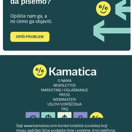
da pišemo?
Opišite nam ga, a
mi ćemo ga objaviti.
OPIŠI PROBLEM
O NAMA
NEWSLETTER
MARKETING I OGLAŠAVANJE
PRESS
WEBMASTERI
USLOVI KORIŠĆENJA
FAQ
Sajt www.kamatica.com koristi kolačiće (cookies) koji
mogu sadržati lične podatke (ime i prezime, broj telefona,