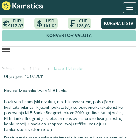
EUR
USD
CHF
KURSNA LISTA
117,37
101,62
125,86
KONVERTOR VALUTA
Pozitivan finansijski rezultat u
2010. godini
Početna
>
Arhiva
>
Novosti iz banaka
Objavljeno: 10.02.2011
Novosti iz banaka
izvor: NLB banka
Pozitivan finansijski rezultat, rast bilansne sume, poboljšanje
kvaliteta bilansa i ključnih pokazatelja su osnovne karaketeristike
poslovanja NLB Banke Beograd tokom 2010. godine. Na taj način,
NLB Banka Beograd je, u otežanim uslovima privređivanja i oštroj
konkurenciji, uspela da unapredi svoju tržišnu poziciju u
bankarskom sektoru Srbije.