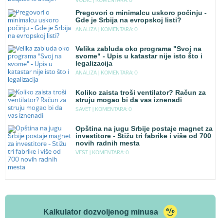
VODIC |
KOMENTARA: 0
Pregovori o minimalcu uskoro počinju -
Gde je Srbija na evropskoj listi?
ANALIZA |
KOMENTARA: 0
Velika zabluda oko programa "Svoj na
svome" - Upis u katastar nije isto što i
legalizacija
ANALIZA |
KOMENTARA: 0
Koliko zaista troši ventilator? Račun za
struju mogao bi da vas iznenadi
SAVET |
KOMENTARA: 0
Opština na jugu Srbije postaje magnet za
investitore - Stižu tri fabrike i više od 700
novih radnih mesta
VEST |
KOMENTARA: 0
Kalkulator dozvoljenog minusa