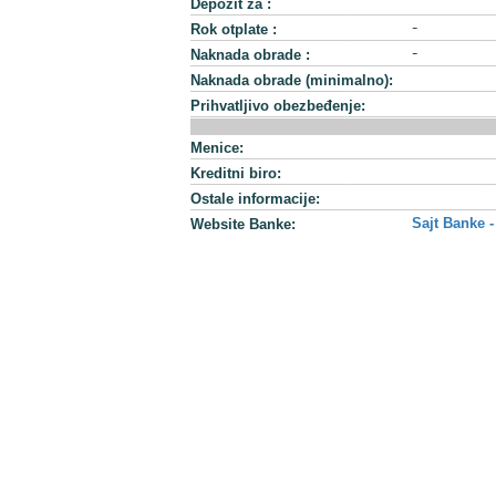
Depozit za :
Rok otplate :
-
Naknada obrade :
-
Naknada obrade (minimalno):
Prihvatljivo obezbeđenje:
Menice:
Kreditni biro:
Ostale informacije:
Sajt Banke -
Website Banke: