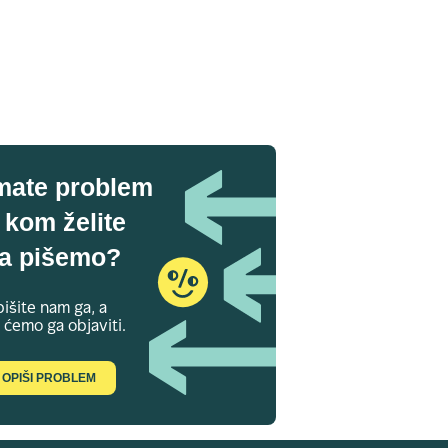
mate problem
 kom želite
a pišemo?
išite nam ga, a
 ćemo ga objaviti.
OPIŠI PROBLEM