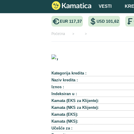
VESTI
KRE
117,37
101,62
EUR
USD
Početna
>
>
,
Kategorija kredita :
Naziv kredita :
Iznos :
Indeksiran u :
Kamata (EKS za Klijente):
Kamata (NKS za Klijente):
Kamata (EKS):
Kamata (NKS):
Učešće za :