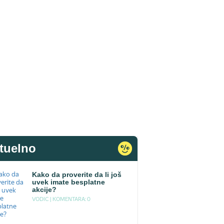
tuelno
Kako da proverite da li još
uvek imate besplatne
akcije?
VODIC |
KOMENTARA: 0