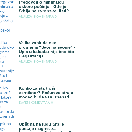
Pregovori o minimalcu
uskoro počinju - Gde je
Srbija na evropskoj listi?
ANALIZA |
KOMENTARA: 0
Velika zabluda oko
programa "Svoj na svome" -
Upis u katastar nije isto što
i legalizacija
ANALIZA |
KOMENTARA: 0
Koliko zaista troši
ventilator? Račun za struju
mogao bi da vas iznenadi
SAVET |
KOMENTARA: 0
Opština na jugu Srbije
postaje magnet za