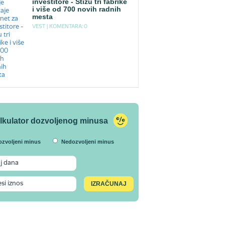
investitore - Stižu tri fabrike
i više od 700 novih radnih
mesta
VEST |
KOMENTARA: 0
lkulator dozvoljenog minusa
ozvoljeni minus
Nedozvoljeni minus