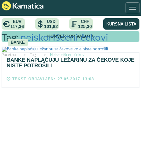
EUR
USD
CHF
KURSNA LISTA
117,36
101,82
125,30
KONVERTOR VALUTA
Tag:
neiskorišćeni čekovi
BANKE
Pocetna
>
Tag
>
Neiskorišćeni čekovi
BANKE NAPLAĆUJU LEŽARINU ZA ČEKOVE KOJE
NISTE POTROŠILI
TEKST OBJAVLJEN: 27.05.2017 13:08