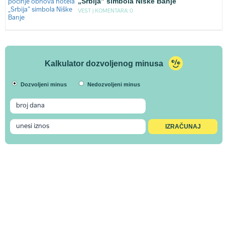
„Srbija” simbola Niške Banje
VEST |
KOMENTARA: 0
Kalkulator dozvoljenog minusa
Dozvoljeni minus
Nedozvoljeni minus