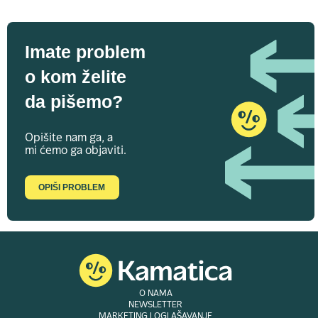
Imate problem
o kom želite
da pišemo?
Opišite nam ga, a
mi ćemo ga objaviti.
OPIŠI PROBLEM
O NAMA
NEWSLETTER
MARKETING I OGLAŠAVANJE