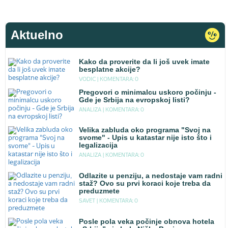
Aktuelno
Kako da proverite da li još uvek imate
besplatne akcije?
VODIC |
KOMENTARA: 0
Pregovori o minimalcu uskoro počinju -
Gde je Srbija na evropskoj listi?
ANALIZA |
KOMENTARA: 0
Velika zabluda oko programa "Svoj na
svome" - Upis u katastar nije isto što i
legalizacija
ANALIZA |
KOMENTARA: 0
Odlazite u penziju, a nedostaje vam radni
staž? Ovo su prvi koraci koje treba da
preduzmete
SAVET |
KOMENTARA: 0
Posle pola veka počinje obnova hotela