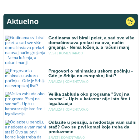
Aktuelno
Godinama svi birali pelet, a sad sve više
domaćinstava prelazi na ovaj način
grejanja - Nema loženja, a računi manji
VEST |
KOMENTARA: 0
Pregovori o minimalcu uskoro počinju -
Gde je Srbija na evropskoj listi?
ANALIZA |
KOMENTARA: 0
Velika zabluda oko programa "Svoj na
svome" - Upis u katastar nije isto što i
legalizacija
ANALIZA |
KOMENTARA: 0
Odlazite u penziju, a nedostaje vam radni
staž? Ovo su prvi koraci koje treba da
preduzmete
SAVET |
KOMENTARA: 0