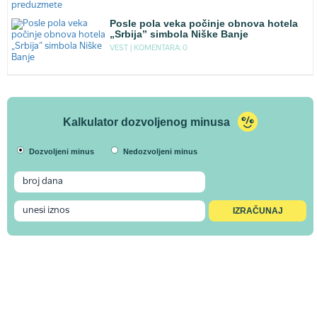
Posle pola veka počinje obnova hotela
„Srbija” simbola Niške Banje
VEST |
KOMENTARA: 0
Kalkulator dozvoljenog minusa
Dozvoljeni minus
Nedozvoljeni minus