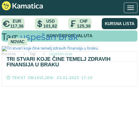
EUR
USD
CHF
KURSNA LISTA
117,36
101,82
125,30
KONVERTOR VALUTA
Tag:
uspešan brak
NOVAC
Pocetna
>
Tag
>
Uspešan brak
TRI STVARI KOJE ČINE TEMELJ ZDRAVIH
FINANSIJA U BRAKU
TEKST OBJAVLJEN: 23.01.2023 17:15