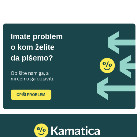
Imate problem
o kom želite
da pišemo?
Opišite nam ga, a
mi ćemo ga objaviti.
OPIŠI PROBLEM