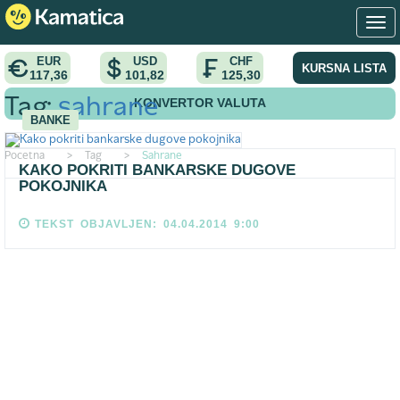
EUR
USD
CHF
KURSNA LISTA
117,36
101,82
125,30
KONVERTOR VALUTA
Tag:
sahrane
BANKE
Pocetna
>
Tag
>
Sahrane
KAKO POKRITI BANKARSKE DUGOVE
POKOJNIKA
TEKST OBJAVLJEN: 04.04.2014 9:00