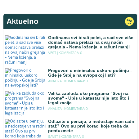
Aktuelno
Godinama svi birali pelet, a sad sve više
domaćinstava prelazi na ovaj način
grejanja - Nema loženja, a računi manji
VEST |
KOMENTARA: 0
Pregovori o minimalcu uskoro počinju -
Gde je Srbija na evropskoj listi?
ANALIZA |
KOMENTARA: 0
Velika zabluda oko programa "Svoj na
svome" - Upis u katastar nije isto što i
legalizacija
ANALIZA |
KOMENTARA: 0
Odlazite u penziju, a nedostaje vam radni
staž? Ovo su prvi koraci koje treba da
preduzmete
SAVET |
KOMENTARA: 0