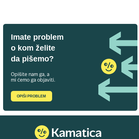
Imate problem
o kom želite
da pišemo?
Opišite nam ga, a
mi ćemo ga objaviti.
OPIŠI PROBLEM