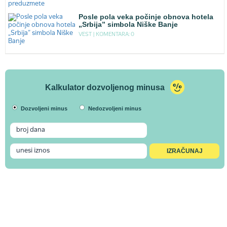
Posle pola veka počinje obnova hotela
„Srbija” simbola Niške Banje
VEST |
KOMENTARA: 0
Kalkulator dozvoljenog minusa
Dozvoljeni minus
Nedozvoljeni minus