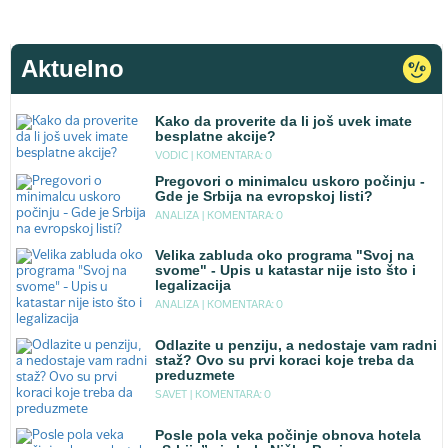
Aktuelno
Kako da proverite da li još uvek imate
besplatne akcije?
VODIC |
KOMENTARA: 0
Pregovori o minimalcu uskoro počinju -
Gde je Srbija na evropskoj listi?
ANALIZA |
KOMENTARA: 0
Velika zabluda oko programa "Svoj na
svome" - Upis u katastar nije isto što i
legalizacija
ANALIZA |
KOMENTARA: 0
Odlazite u penziju, a nedostaje vam radni
staž? Ovo su prvi koraci koje treba da
preduzmete
SAVET |
KOMENTARA: 0
Posle pola veka počinje obnova hotela