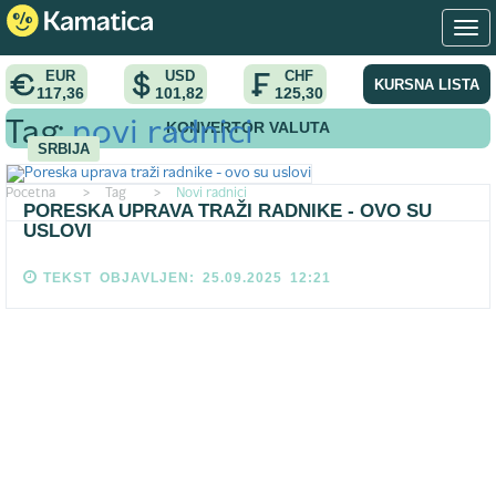
EUR
USD
CHF
KURSNA LISTA
117,36
101,82
125,30
KONVERTOR VALUTA
Tag:
novi radnici
SRBIJA
Pocetna
>
Tag
>
Novi radnici
PORESKA UPRAVA TRAŽI RADNIKE - OVO SU
USLOVI
TEKST OBJAVLJEN: 25.09.2025 12:21