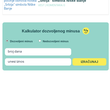
„Srbija” simbola Niške Banje
VEST |
KOMENTARA: 0
Kalkulator dozvoljenog minusa
Dozvoljeni minus
Nedozvoljeni minus