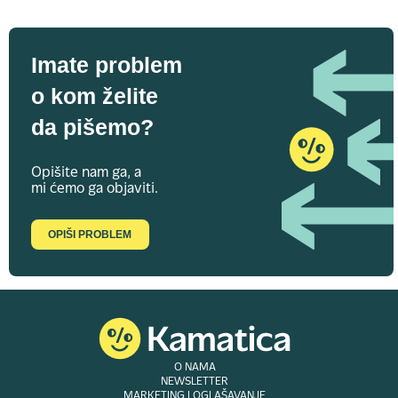
Imate problem
o kom želite
da pišemo?
Opišite nam ga, a
mi ćemo ga objaviti.
OPIŠI PROBLEM
O NAMA
NEWSLETTER
MARKETING I OGLAŠAVANJE