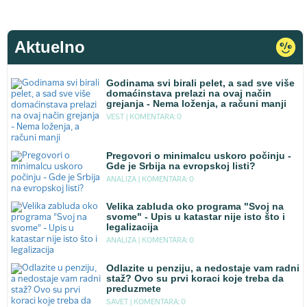
Aktuelno
Godinama svi birali pelet, a sad sve više
domaćinstava prelazi na ovaj način
grejanja - Nema loženja, a računi manji
VEST |
KOMENTARA: 0
Pregovori o minimalcu uskoro počinju -
Gde je Srbija na evropskoj listi?
ANALIZA |
KOMENTARA: 0
Velika zabluda oko programa "Svoj na
svome" - Upis u katastar nije isto što i
legalizacija
ANALIZA |
KOMENTARA: 0
Odlazite u penziju, a nedostaje vam radni
staž? Ovo su prvi koraci koje treba da
preduzmete
SAVET |
KOMENTARA: 0