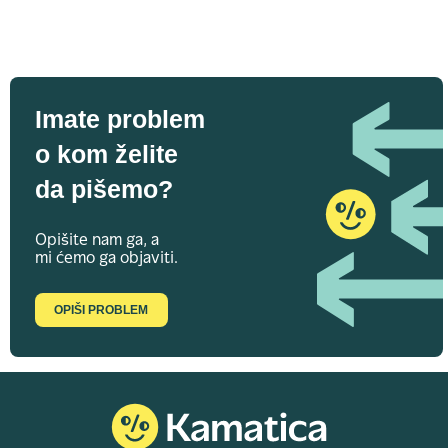
Imate problem
o kom želite
da pišemo?
Opišite nam ga, a
mi ćemo ga objaviti.
OPIŠI PROBLEM