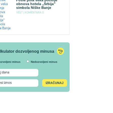
Posle pola veka počinje
obnova hotela „Srbija”
simbola Niške Banje
VEST |
KOMENTARA: 0
lkulator dozvoljenog minusa
ozvoljeni minus
Nedozvoljeni minus