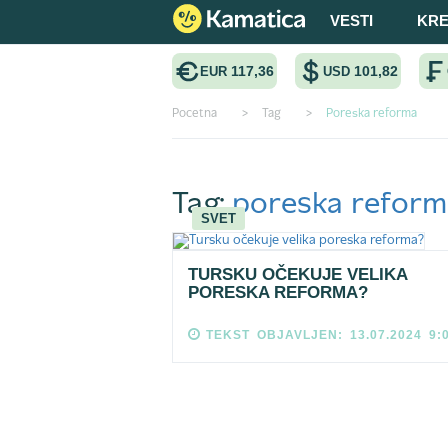
VESTI
KRE
117,36
101,82
EUR
USD
Pocetna
>
Tag
>
Poreska reforma
Tag:
poreska reform
SVET
TURSKU OČEKUJE VELIKA
PORESKA REFORMA?
TEKST OBJAVLJEN: 13.07.2024 9: