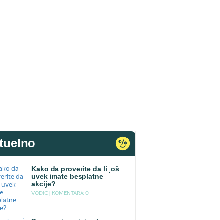
tuelno
Kako da proverite da li još
uvek imate besplatne
akcije?
VODIC |
KOMENTARA: 0