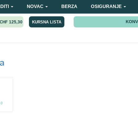
DITI
NOVAC
BERZA
OSIGURANJE
KONV
125,30
KURSNA LISTA
CHF
a
00