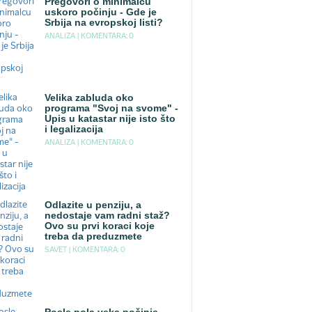
Pregovori o minimalcu
uskoro počinju - Gde je
Srbija na evropskoj listi?
ANALIZA |
KOMENTARA: 0
Velika zabluda oko
programa "Svoj na svome" -
Upis u katastar nije isto što
i legalizacija
ANALIZA |
KOMENTARA: 0
Odlazite u penziju, a
nedostaje vam radni staž?
Ovo su prvi koraci koje
treba da preduzmete
SAVET |
KOMENTARA: 0