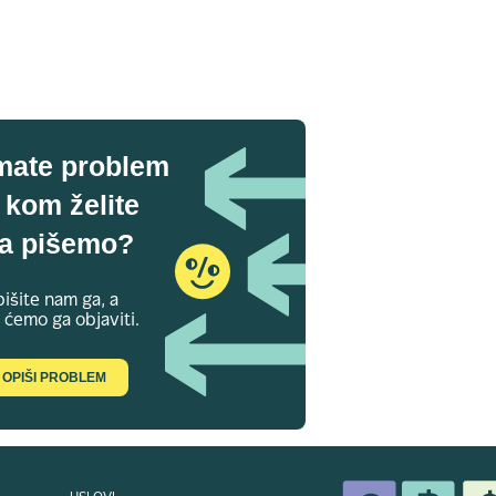
mate problem
 kom želite
a pišemo?
išite nam ga, a
 ćemo ga objaviti.
OPIŠI PROBLEM