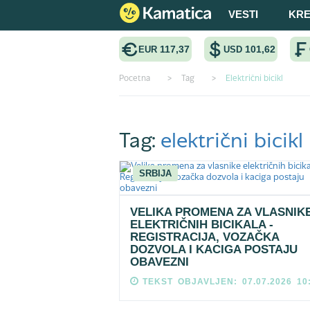
VESTI
KRE
117,37
101,62
EUR
USD
Pocetna
>
Tag
>
Električni bicikl
Tag:
električni bicikl
SRBIJA
VELIKA PROMENA ZA VLASNIK
ELEKTRIČNIH BICIKALA -
REGISTRACIJA, VOZAČKA
DOZVOLA I KACIGA POSTAJU
OBAVEZNI
TEKST OBJAVLJEN: 07.07.2026 10