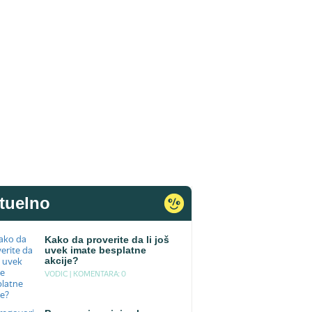
tuelno
Kako da proverite da li još
uvek imate besplatne
akcije?
VODIC |
KOMENTARA: 0