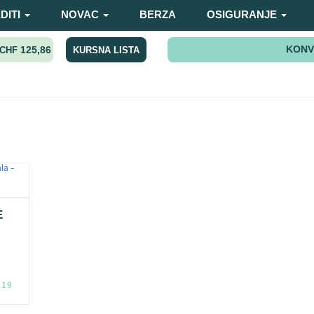
DITI
NOVAC
BERZA
OSIGURANJE
KONV
125,86
KURSNA LISTA
CHF
E
:19