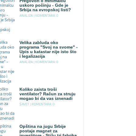
Pregovori o minimalcu
uskoro počinju - Gde je
Srbija na evropskoj listi?
ANALIZA |
KOMENTARA: 0
Velika zabluda oko
programa "Svoj na svome" -
Upis u katastar nije isto što
i legalizacija
ANALIZA |
KOMENTARA: 0
Koliko zaista troši
ventilator? Račun za struju
mogao bi da vas iznenadi
SAVET |
KOMENTARA: 0
Opština na jugu Srbije
postaje magnet za
investitore - Stižu tri fabrike