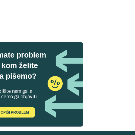
mate problem
 kom želite
a pišemo?
išite nam ga, a
 ćemo ga objaviti.
OPIŠI PROBLEM