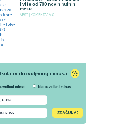
i više od 700 novih radnih
mesta
VEST |
KOMENTARA: 0
lkulator dozvoljenog minusa
ozvoljeni minus
Nedozvoljeni minus