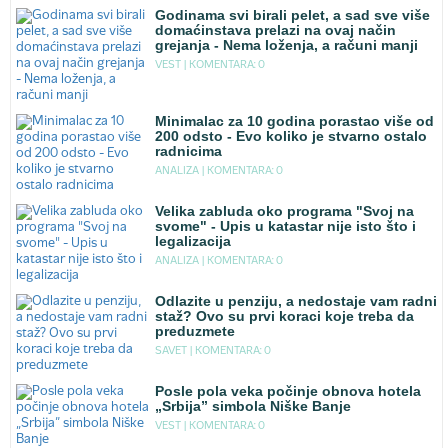
Godinama svi birali pelet, a sad sve više
domaćinstava prelazi na ovaj način
grejanja - Nema loženja, a računi manji
VEST |
KOMENTARA: 0
Minimalac za 10 godina porastao više od
200 odsto - Evo koliko je stvarno ostalo
radnicima
ANALIZA |
KOMENTARA: 0
Velika zabluda oko programa "Svoj na
svome" - Upis u katastar nije isto što i
legalizacija
ANALIZA |
KOMENTARA: 0
Odlazite u penziju, a nedostaje vam radni
staž? Ovo su prvi koraci koje treba da
preduzmete
SAVET |
KOMENTARA: 0
Posle pola veka počinje obnova hotela
„Srbija” simbola Niške Banje
VEST |
KOMENTARA: 0