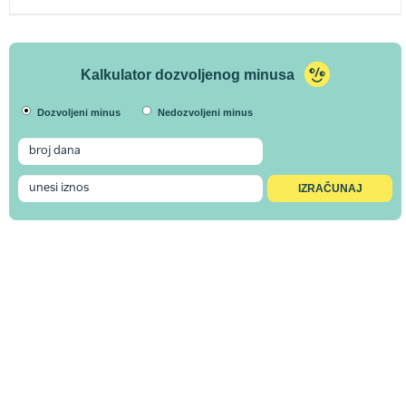
Kalkulator dozvoljenog minusa
Dozvoljeni minus
Nedozvoljeni minus