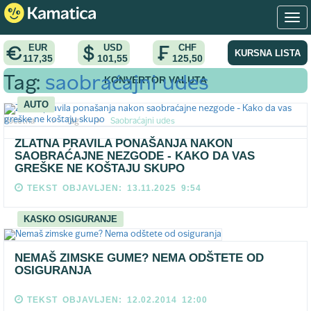
EUR
USD
CHF
KURSNA LISTA
117,35
101,55
125,50
KONVERTOR VALUTA
Tag:
saobraćajni udes
AUTO
Pocetna
>
Tag
>
Saobraćajni udes
ZLATNA PRAVILA PONAŠANJA NAKON
SAOBRAĆAJNE NEZGODE - KAKO DA VAS
GREŠKE NE KOŠTAJU SKUPO
TEKST OBJAVLJEN: 13.11.2025 9:54
KASKO OSIGURANJE
NEMAŠ ZIMSKE GUME? NEMA ODŠTETE OD
OSIGURANJA
TEKST OBJAVLJEN: 12.02.2014 12:00