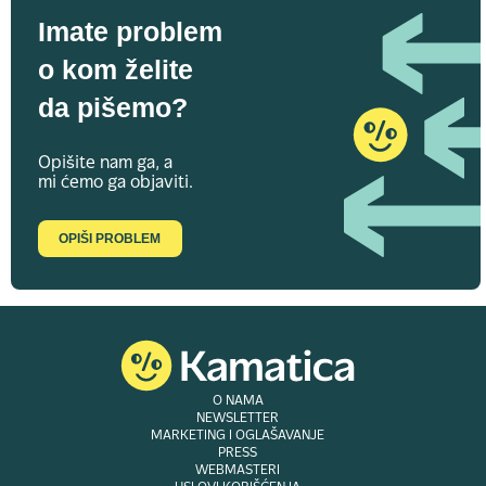
Imate problem
o kom želite
da pišemo?
Opišite nam ga, a
mi ćemo ga objaviti.
OPIŠI PROBLEM
O NAMA
NEWSLETTER
MARKETING I OGLAŠAVANJE
PRESS
WEBMASTERI