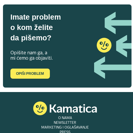
Imate problem
o kom želite
da pišemo?
Opišite nam ga, a
mi ćemo ga objaviti.
OPIŠI PROBLEM
O NAMA
NEWSLETTER
MARKETING I OGLAŠAVANJE
PRESS