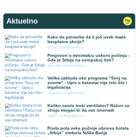
Aktuelno
Kako da proverite da li još uvek imate
besplatne akcije?
VODIC |
KOMENTARA: 0
Pregovori o minimalcu uskoro počinju -
Gde je Srbija na evropskoj listi?
ANALIZA |
KOMENTARA: 0
Velika zabluda oko programa "Svoj na
svome" - Upis u katastar nije isto što i
legalizacija
ANALIZA |
KOMENTARA: 0
Koliko zaista troši ventilator? Račun za
struju mogao bi da vas iznenadi
SAVET |
KOMENTARA: 0
Posle pola veka počinje obnova hotela
„Srbija” simbola Niške Banje