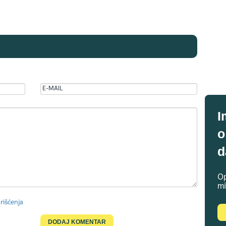
I
o
d
Op
mi
rišćenja