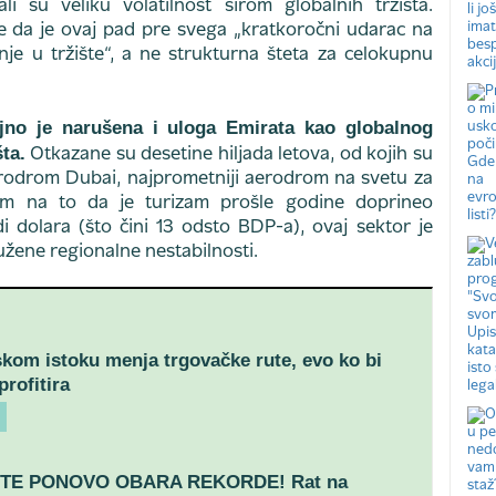
ali su veliku volatilnost širom globalnih tržišta.
je da je ovaj pad pre svega „kratkoročni udarac na
nje u tržište“, a ne strukturna šteta za celokupnu
iljno je narušena i uloga Emirata kao globalnog
ta.
Otkazane su desetine hiljada letova, od kojih su
odrom Dubai, najprometniji aerodrom na svetu za
m na to da je turizam prošle godine doprineo
i dolara (što čini 13 odsto BDP-a), ovaj sektor je
užene regionalne nestabilnosti.
skom istoku menja trgovačke rute, evo ko bi
rofitira
TE PONOVO OBARA REKORDE! Rat na