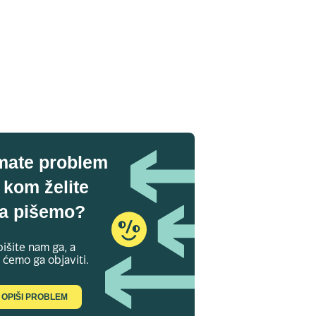
mate problem
 kom želite
a pišemo?
išite nam ga, a
 ćemo ga objaviti.
OPIŠI PROBLEM