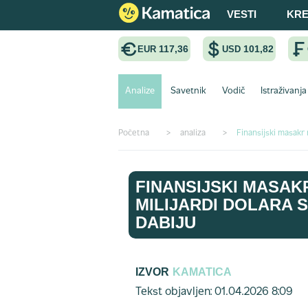
VESTI
KRE
117,36
101,82
EUR
USD
Analize
Savetnik
Vodič
Istraživanja
Početna
>
analiza
>
Finansijski masakr 
FINANSIJSKI MASAKR
MILIJARDI DOLARA S
DABIJU
IZVOR
KAMATICA
Tekst objavljen: 01.04.2026 8:09