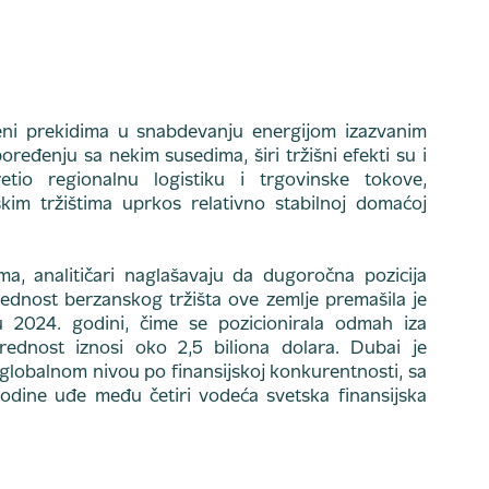
eni prekidima u snabdevanju energijom izazvanim
đenju sa nekim susedima, širi tržišni efekti su i
etio regionalnu logistiku i trgovinske tokove,
jskim tržištima uprkos relativno stabilnoj domaćoj
a, analitičari naglašavaju da dugoročna pozicija
dnost berzanskog tržišta ove zemlje premašila je
a u 2024. godini, čime se pozicionirala odmah iza
vrednost iznosi oko 2,5 biliona dolara. Dubai je
obalnom nivou po finansijskoj konkurentnosti, sa
dine uđe među četiri vodeća svetska finansijska