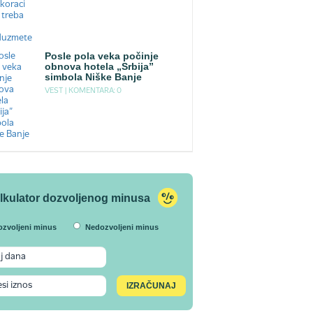
Posle pola veka počinje
obnova hotela „Srbija”
simbola Niške Banje
VEST |
KOMENTARA: 0
lkulator dozvoljenog minusa
ozvoljeni minus
Nedozvoljeni minus