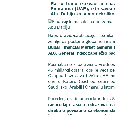
Rat u Iranu izazvao je sna
Emiratima (UAE), izbrisavši 
Abu Dabiju za samo nekoliko 
Haos u avio-saobraćaju i panika i
zemlje da postane globalno finans
Dubai Financial Market General 
ADX General Index zabeležio pad
Posmatrano kroz tržišnu vrednost,
45 milijardi dolara, dok je veća b
Ovaj pad svrstava tržišta UAE me
one u Kataru (pad od četiri o
Saudijskoj Arabiji i Omanu u istom 
Poređenja radi, američki indeks
rasprodaja akcija odražava na
direktno povezano sa ekonomsk