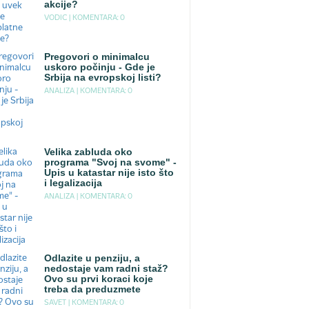
akcije?
VODIC |
KOMENTARA: 0
Pregovori o minimalcu
uskoro počinju - Gde je
Srbija na evropskoj listi?
ANALIZA |
KOMENTARA: 0
Velika zabluda oko
programa "Svoj na svome" -
Upis u katastar nije isto što
i legalizacija
ANALIZA |
KOMENTARA: 0
Odlazite u penziju, a
nedostaje vam radni staž?
Ovo su prvi koraci koje
treba da preduzmete
SAVET |
KOMENTARA: 0