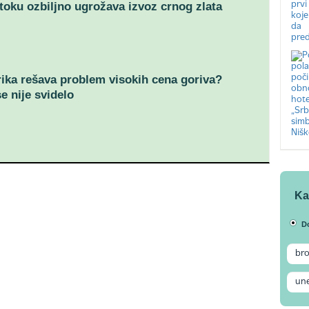
toku ozbiljno ugrožava izvoz crnog zlata
ka rešava problem visokih cena goriva?
 nije svidelo
Ka
D