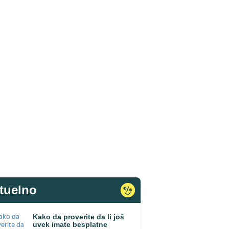
tuelno
Kako da proverite da li još
uvek imate besplatne