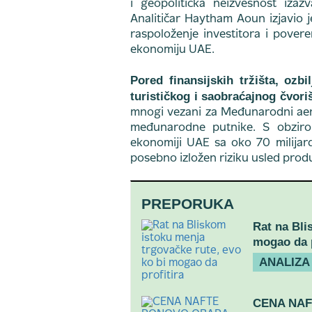
i geopolitička neizvesnost izazv
Analitičar Haytham Aoun izjavio 
raspoloženje investitora i povere
ekonomiju UAE.
Pored finansijskih tržišta, ozb
turističkog i saobraćajnog čvoriš
mnogi vezani za Međunarodni aer
međunarodne putnike. S obziro
ekonomiji UAE sa oko 70 milijard
posebno izložen riziku usled prod
PREPORUKA
Rat na Bli
mogao da p
ANALIZA
CENA NAF