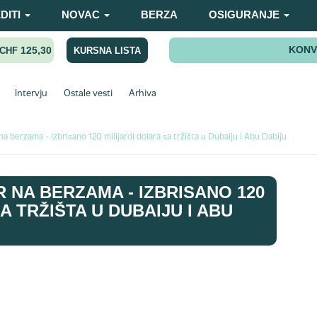
DITI
NOVAC
BERZA
OSIGURANJE
KONV
125,30
KURSNA LISTA
CHF
Intervju
Ostale vesti
Arhiva
na berzama - izbrisano 120 milijardi dolara sa tržišta u Dubaiju i Abu Dabiju
 NA BERZAMA - IZBRISANO 120
A TRŽIŠTA U DUBAIJU I ABU