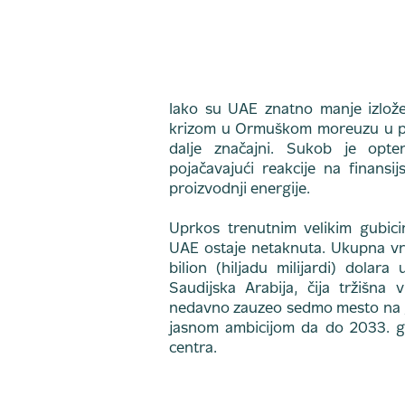
Iako su UAE znatno manje izlož
krizom u Ormuškom moreuzu u pore
dalje značajni. Sukob je opter
pojačavajući reakcije na finansi
proizvodnji energije.
Uprkos trenutnim velikim gubicim
UAE ostaje netaknuta. Ukupna vre
bilion (hiljadu milijardi) dolar
Saudijska Arabija, čija tržišna 
nedavno zauzeo sedmo mesto na gl
jasnom ambicijom da do 2033. go
centra.