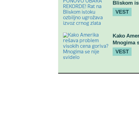
Bliskom is
VEST
Kako Ameri
Mnogima se
VEST