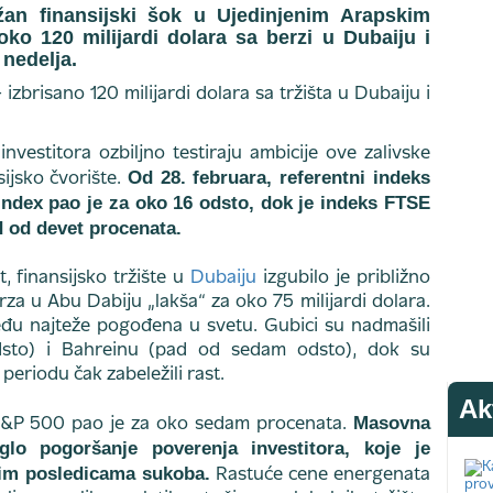
žan finansijski šok u Ujedinjenim Arapskim
oko 120 milijardi dolara sa berzi u Dubaiju i
nedelja.
nvestitora ozbiljno testiraju ambicije ove zalivske
Od 28. februara, referentni indeks
ijsko čvorište.
Index pao je za oko 16 odsto, dok je indeks FTSE
 od devet procenata.
 finansijsko tržište u
Dubaiju
izgubilo je približno
erza u Abu Dabiju „lakša“ za oko 75 milijardi dolara.
đu najteže pogođena u svetu. Gubici su nadmašili
dsto) i Bahreinu (pad od sedam odsto), dok su
periodu čak zabeležili rast.
Ak
Masovna
 S&P 500 pao je za oko sedam procenata.
glo pogoršanje poverenja investitora, koje je
im posledicama sukoba.
Rastuće cene energenata