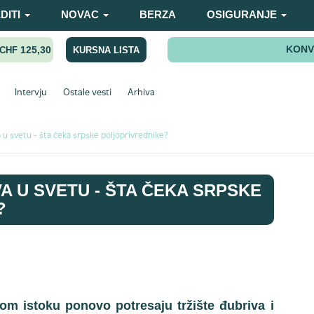
DITI
NOVAC
BERZA
OSIGURANJE
KONV
125,30
KURSNA LISTA
CHF
Intervju
Ostale vesti
Arhiva
 u svetu - šta čeka srpske poljoprivrednike?
A U SVETU - ŠTA ČEKA SRPSKE
?
kom istoku ponovo potresaju tržište đubriva i