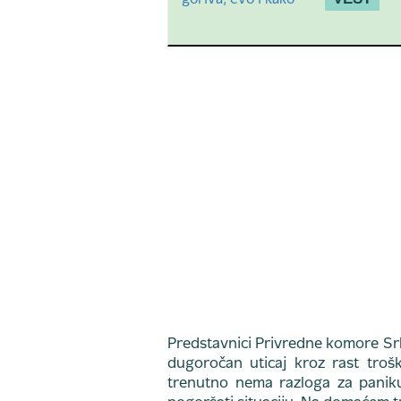
Predstavnici Privredne komore Sr
dugoročan uticaj kroz rast troško
trenutno nema razloga za paniku