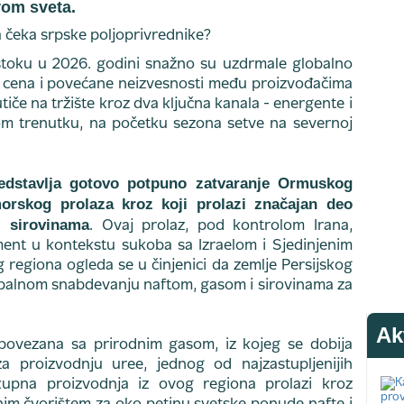
rom sveta.
istoku u 2026. godini snažno su uzdrmale globalno
ta cena i povećane neizvesnosti među proizvođačima
tiče na tržište kroz dva ključna kanala - energente i
ivom trenutku, na početku sezona setve na severnoj
edstavlja gotovo potpuno zatvaranje Ormuskog
orskog prolaza kroz koji prolazi značajan deo
i sirovinama
. Ovaj prolaz, pod kontrolom Irana,
ument u kontekstu sukoba sa Izraelom i Sjedinjenim
regiona ogleda se u činjenici da zemlje Persijskog
obalnom snabdevanju naftom, gasom i sirovinama za
Ak
 povezana sa prirodnim gasom, iz kojeg se dobija
a proizvodnju uree, jednog od najzastupljenijih
upna proizvodnja iz ovog regiona prolazi kroz