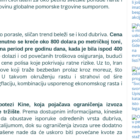
nim čvorištem za oko petinu svetske ponude nafte i
polovinu globalne pomorske trgovine sumporom.
Cena
o porasle, sličan trend beleži se i kod đubriva.
renutno se kreće oko 800 dolara po metričkoj toni,
na period pre godinu dana, kada je bila ispod 400
e dolazi i od povećanih troškova osiguranja, budući
ene polisa koje pokrivaju ratne rizike. Uz to, Iran
ove koji traže bezbedan prolaz kroz moreuz, što
. U takvom okruženju rastu i strahovi od šire
agflaciju, kombinaciju usporenog ekonomskog rasta i
potezi Kine, koja pojačava ograničenja izvoza
 tržište
. Prema dostupnim informacijama, kineske
a da obustave isporuke određenih vrsta đubriva,
 kalijumom, dok su ograničenja izvoza uree dodatno
gašene nade da će uskoro biti povećane kvote za