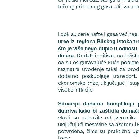
Ormuski moreuz, što ga čini ključ
tečnog prirodnog gasa, ali i za 
I dok su cene nafte i gasa već nagl
uree iz regiona Bliskog istoka t
što je više nego duplo u odnosu 
dolara.
Dodatni pritisak na tržišt
da su osiguravajuće kuće podigle c
razmatra uvođenje taksi za brod
dodatno poskupljuje transport
ekonomske krize, uključujući i st
visoke inflacije.
Situaciju dodatno komplikuju 
đubriva kako bi zaštitila domaće
vlasti su zatražile od izvoznik
uključujući mešavine sa azotom i
potvrđena, čime su praktično u
izvoz.