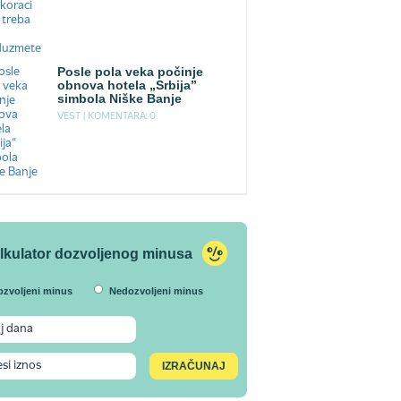
Posle pola veka počinje
obnova hotela „Srbija”
simbola Niške Banje
VEST |
KOMENTARA: 0
lkulator dozvoljenog minusa
ozvoljeni minus
Nedozvoljeni minus