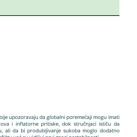
bije upozoravaju da globalni poremećaji mogu imati
va i inflatorne pritiske, dok stručnjaci ističu da
, ali da bi produbljivanje sukoba moglo dodatno