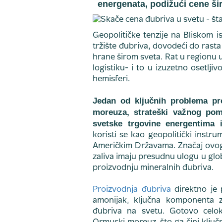
energenata, podižući cene ši
Geopolitičke tenzije na Bliskom 
tržište đubriva, dovodeći do ras
hrane širom sveta. Rat u regionu u
logistiku- i to u izuzetno osetlj
hemisferi.
Jedan od ključnih problema pr
moreuza, strateški važnog pom
svetske trgovine energentima 
koristi se kao geopolitički instr
Američkim Državama. Značaj ovog 
zaliva imaju presudnu ulogu u gl
proizvodnju mineralnih đubriva.
Proizvodnja đubriva
direktno je
amonijak, ključna komponenta z
đubriva na svetu. Gotovo celok