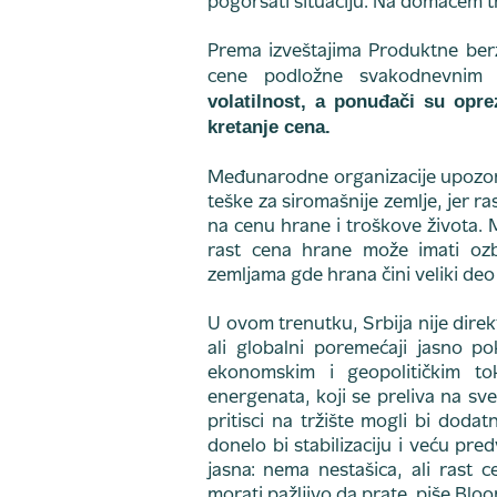
pogoršati situaciju. Na domaćem trž
Prema izveštajima Produktne be
cene podložne svakodnevni
volatilnost, a ponuđači su opre
kretanje cena.
Međunarodne organizacije upozora
teške za siromašnije zemlje, jer ra
na cenu hrane i troškove života
rast cena hrane može imati ozbi
zemljama gde hrana čini veliki deo
U ovom trenutku, Srbija nije dir
ali globalni poremećaji jasno po
ekonomskim i geopolitičkim tok
energenata, koji se preliva na s
pritisci na tržište mogli bi doda
donelo bi stabilizaciju i veću pre
jasna: nema nestašica, ali rast c
morati pažljivo da prate, piše Blo