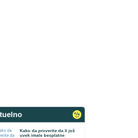
tuelno
Kako da proverite da li još
uvek imate besplatne