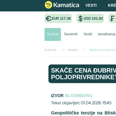
VESTI
KRE
117,36
101,82
EUR
USD
Analize
Savetnik
Vodič
Istraživanja
Početna
>
analiza
>
Skače cena đubriva
SKAČE CENA ĐUBRIV
POLJOPRIVREDNIKE
IZVOR
BLOOMBERG
Tekst objavljen: 01.04.2026 15:43
Geopolitičke tenzije na Blis