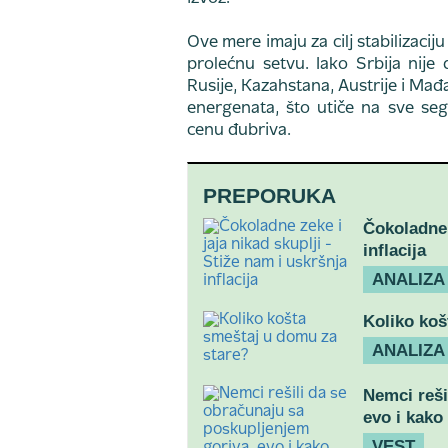
Ove mere imaju za cilj stabilizaci
prolećnu setvu. Iako Srbija nije
Rusije, Kazahstana, Austrije i Mađa
energenata, što utiče na sve seg
cenu đubriva.
PREPORUKA
Čokoladne 
inflacija
ANALIZA
Koliko koš
ANALIZA
Nemci reši
evo i kako
VEST