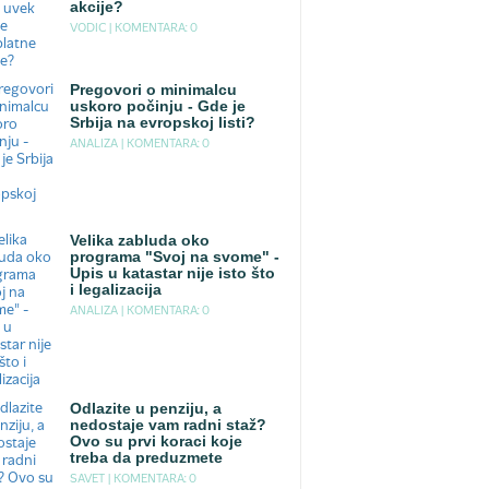
akcije?
VODIC |
KOMENTARA: 0
Pregovori o minimalcu
uskoro počinju - Gde je
Srbija na evropskoj listi?
ANALIZA |
KOMENTARA: 0
Velika zabluda oko
programa "Svoj na svome" -
Upis u katastar nije isto što
i legalizacija
ANALIZA |
KOMENTARA: 0
Odlazite u penziju, a
nedostaje vam radni staž?
Ovo su prvi koraci koje
treba da preduzmete
SAVET |
KOMENTARA: 0