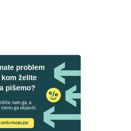
mate problem
 kom želite
a pišemo?
išite nam ga, a
 ćemo ga objaviti.
OPIŠI PROBLEM