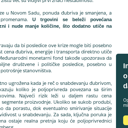
ištu već su vidljivi prvi znaci nestabilnosti.
rze u Novom Sadu, ponuda đubriva je smanjena, a
U trgovini se beleži povećana
m promenama.
zni i nude manje količine, što dodatno utiče na
vaju da bi posledice ove krize mogle biti posebno
st cena đubriva, energije i transporta direktno utiče
. Međunarodni monetarni fond takođe upozorava da
I
ljne društvene i političke posledice, posebno u
 potrošnje stanovništva.
o
ektno ugrožena kada je reč o snabdevanju đubrivom,
d
kazuju koliko je poljoprivreda povezana sa širim
ovima. Najveći rizik leži u daljem rastu cena
Op
ve segmente proizvodnje. Ukoliko se sukob produbi,
mi
tno da porastu, dok eventualno smirivanje situacije
dvidivost u snabdevanju. Za sada, ključna poruka je
ena ostaje realna pretnja koju će poljoprivrednici
omberg.