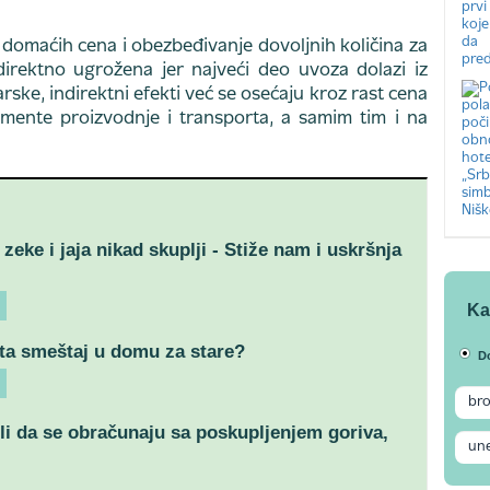
ju domaćih cena i obezbeđivanje dovoljnih količina za
 direktno ugrožena jer najveći deo uvoza dolazi iz
rske, indirektni efekti već se osećaju kroz rast cena
mente proizvodnje i transporta, a samim tim i na
zeke i jaja nikad skuplji - Stiže nam i uskršnja
Ka
ta smeštaj u domu za stare?
D
li da se obračunaju sa poskupljenjem goriva,