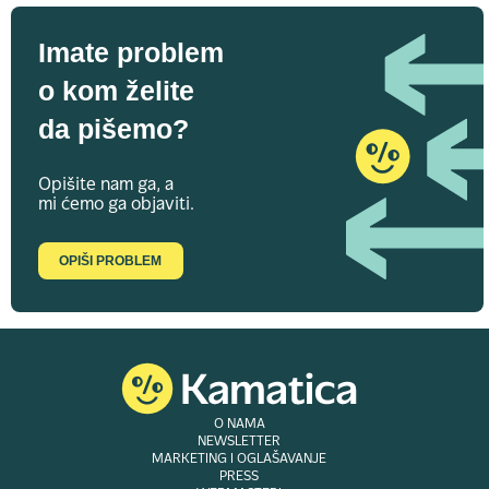
Imate problem
o kom želite
da pišemo?
Opišite nam ga, a
mi ćemo ga objaviti.
OPIŠI PROBLEM
O NAMA
NEWSLETTER
MARKETING I OGLAŠAVANJE
PRESS