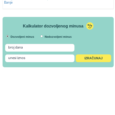
Kalkulator dozvoljenog minusa
Dozvoljeni minus
Nedozvoljeni minus