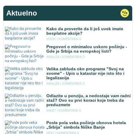
Aktuelno
Kako da proverite da li još uvek imate
besplatne akcije?
VODIC |
KOMENTARA: 0
Pregovori o minimalcu uskoro počinju -
Gde je Srbija na evropskoj listi?
ANALIZA |
KOMENTARA: 0
Velika zabluda oko programa "Svoj na
svome" - Upis u katastar nije isto što i
legalizacija
ANALIZA |
KOMENTARA: 0
Odlazite u penziju, a nedostaje vam radni
staž? Ovo su prvi koraci koje treba da
preduzmete
SAVET |
KOMENTARA: 0
Posle pola veka počinje obnova hotela
„Srbija” simbola Niške Banje
VEST |
KOMENTARA: 0