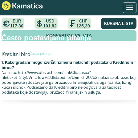
EUR
USD
CHF
KURSNA LISTA
117,36
101,82
125,30
KONVERTOR VALUTA
Često postavljana pitanja
Početna
>
Česta pitanja
Kreditni biro
Kako građani mogu izvršiti izmenu netačnih podataka u Kreditnom
1.
birou?
Na linku: http://www.ubs-asb.com/LinkClick.aspx?
fileticket=2Ky5VmlJTdw%3d&tabid=576&mid=20262 nalazi se obrazac koji
popunjavate i dostavljate ga pružaocu finansijskih usluga (banka, lizing
kuća i slično). Podsećamo da Kreditni biro ne odgovara za tačnost
podataka koje dostavljaju pružaoci finansijskih usluga.