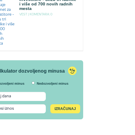
i više od 700 novih radnih
mesta
VEST |
KOMENTARA: 0
lkulator dozvoljenog minusa
ozvoljeni minus
Nedozvoljeni minus