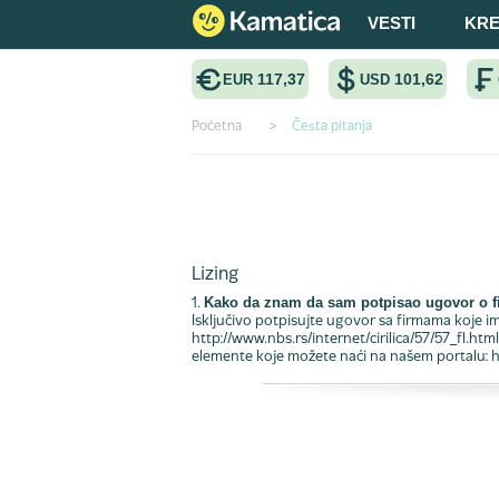
VESTI
KRE
117,37
101,62
EUR
USD
Početna
>
Česta pitanja
Često postavljana pitan
Lizing
Kako da znam da sam potpisao ugovor o f
1.
Isključivo potpisujte ugovor sa firmama koje im
http://www.nbs.rs/internet/cirilica/57/57_fl.h
elemente koje možete naći na našem portalu: 