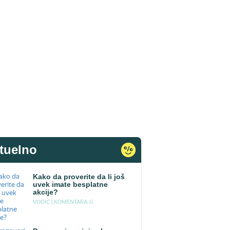
tuelno
Kako da proverite da li još
uvek imate besplatne
akcije?
VODIC |
KOMENTARA: 0