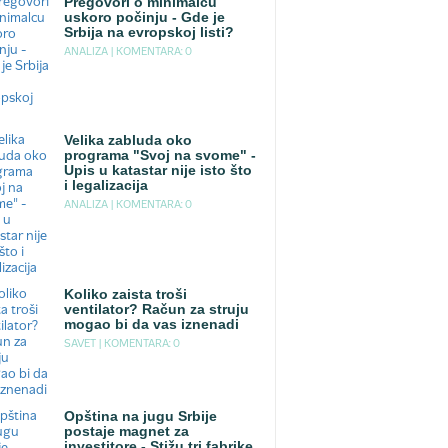
Pregovori o minimalcu
uskoro počinju - Gde je
Srbija na evropskoj listi?
ANALIZA |
KOMENTARA: 0
Velika zabluda oko
programa "Svoj na svome" -
Upis u katastar nije isto što
i legalizacija
ANALIZA |
KOMENTARA: 0
Koliko zaista troši
ventilator? Račun za struju
mogao bi da vas iznenadi
SAVET |
KOMENTARA: 0
Opština na jugu Srbije
postaje magnet za
investitore - Stižu tri fabrike