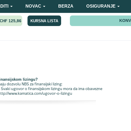
DITI
NOVAC
BERZA
OSIGURANJE
KONV
125,86
KURSNA LISTA
CHF
ja
inansijskom lizingu?
aju dozvolu NBS za finansijski lizing:
tml Svaki ugovor o finansijskom lizingu mora da ima obavezne
http://www.kamatica.com/ugovor-o-lizingu