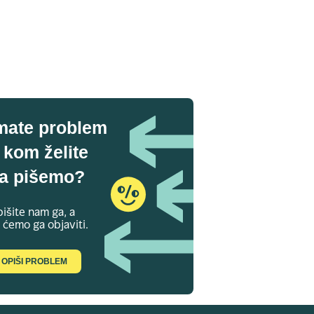
mate problem
 kom želite
a pišemo?
išite nam ga, a
 ćemo ga objaviti.
OPIŠI PROBLEM