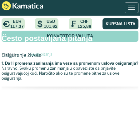
EUR
USD
CHF
KURSNA LISTA
117,37
101,62
125,86
KONVERTOR VALUTA
Često postavljana pitanja
Početna
>
Česta pitanja
Osiguranje života
Da li promena zanimanja ima veze sa promenom uslova osiguranja?
1.
Naravno. Svaku promenu zanimanja u obavezi ste da prijavite
osiguravajućoj kući. Naročito ako su te promene bitne za uslove
osiguranja.