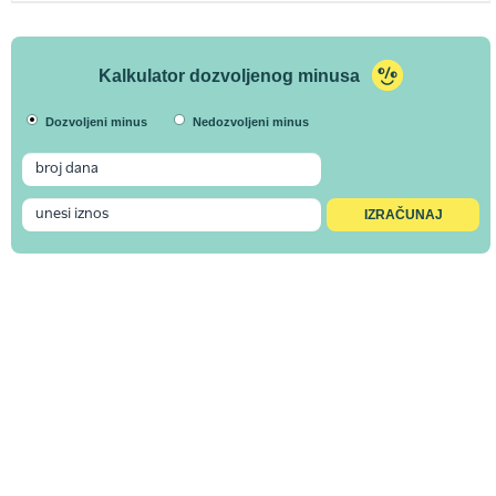
Kalkulator dozvoljenog minusa
Dozvoljeni minus
Nedozvoljeni minus