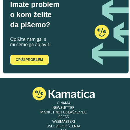
Imate problem
o kom želite
da pišemo?
Opišite nam ga, a
mi ćemo ga objaviti.
OPIŠI PROBLEM
O NAMA
NEWSLETTER
MARKETING I OGLAŠAVANJE
PRESS
WEBMASTERI
USLOVI KORIŠĆENJA