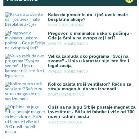
Kako da proverite da li još uvek imate
besplatne akcije?
VODIC |
KOMENTARA: 0
Pregovori o minimalcu uskoro počinju -
Gde je Srbija na evropskoj listi?
ANALIZA |
KOMENTARA: 0
Velika zabluda oko programa "Svoj na
svome" - Upis u katastar nije isto što i
legalizacija
ANALIZA |
KOMENTARA: 0
Koliko zaista troši ventilator? Račun za
struju mogao bi da vas iznenadi
SAVET |
KOMENTARA: 0
Opština na jugu Srbije postaje magnet za
investitore - Stižu tri fabrike i više od 700
novih radnih mesta
VEST |
KOMENTARA: 0