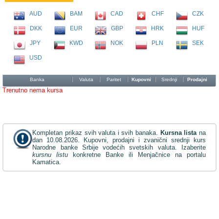
AUD
BAM
CAD
CHF
CZK
DKK
EUR
GBP
HRK
HUF
JPY
KWD
NOK
PLN
SEK
USD
Banka
Valuta
Paritet
Kupovni
Srednji
Prodajni
Trenutno nema kursa
Kompletan prikaz svih valuta i svih banaka.
Kursna lista
na
dan 10.08.2026. Kupovni, prodajni i zvanični srednji kurs
Narodne banke Srbije vodećih svetskih valuta. Izaberite
kursnu listu
konkretne Banke ili Menjačnice na portalu
Kamatica.