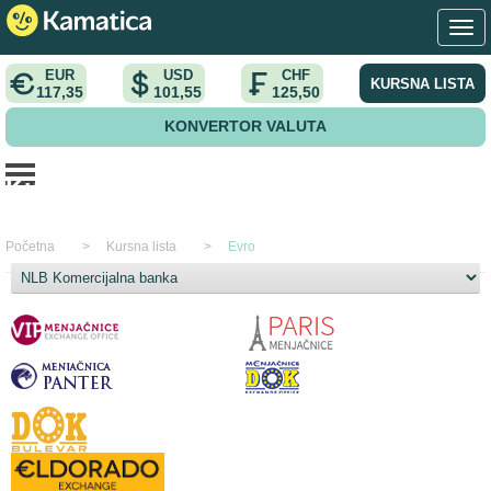
EUR
USD
CHF
KURSNA LISTA
117,35
101,55
125,50
KONVERTOR VALUTA
Kursna lista za valutu
EUR
za dan
10.08.2026. za dan 10.08.2026.
Početna
>
Kursna lista
>
Evro