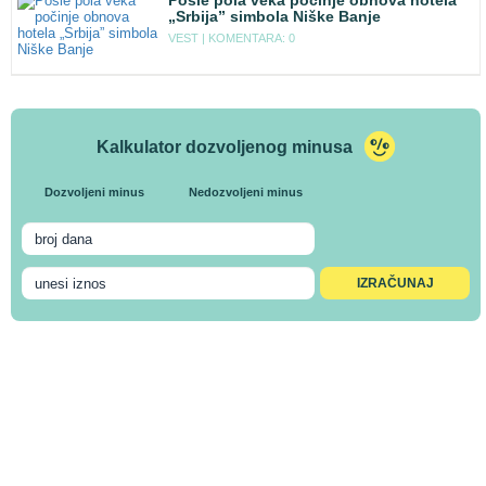
Posle pola veka počinje obnova hotela
„Srbija” simbola Niške Banje
VEST |
KOMENTARA: 0
Kalkulator dozvoljenog minusa
Dozvoljeni minus
Nedozvoljeni minus