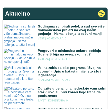
Aktuelno
Godinama svi birali pelet, a sad sve više
domaćinstava prelazi na ovaj način
grejanja - Nema loženja, a računi manji
VEST |
KOMENTARA: 0
Pregovori o minimalcu uskoro počinju -
Gde je Srbija na evropskoj listi?
ANALIZA |
KOMENTARA: 0
Velika zabluda oko programa "Svoj na
svome" - Upis u katastar nije isto što i
legalizacija
ANALIZA |
KOMENTARA: 0
Odlazite u penziju, a nedostaje vam radni
staž? Ovo su prvi koraci koje treba da
preduzmete
SAVET |
KOMENTARA: 0