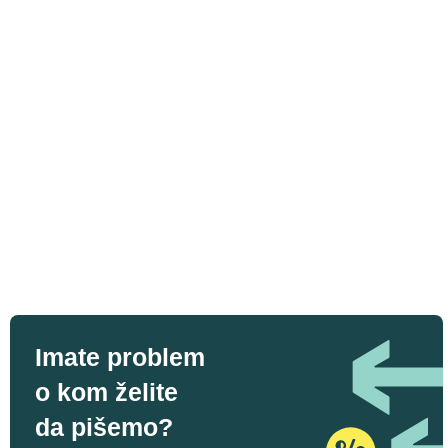
Imate problem
o kom želite
da pišemo?