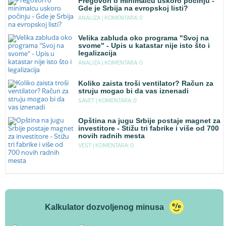
Pregovori o minimalcu uskoro počinju -
Gde je Srbija na evropskoj listi?
ANALIZA |
KOMENTARA: 0
Velika zabluda oko programa "Svoj na
svome" - Upis u katastar nije isto što i
legalizacija
ANALIZA |
KOMENTARA: 0
Koliko zaista troši ventilator? Račun za
struju mogao bi da vas iznenadi
SAVET |
KOMENTARA: 0
Opština na jugu Srbije postaje magnet za
investitore - Stižu tri fabrike i više od 700
novih radnih mesta
VEST |
KOMENTARA: 0
Kalkulator dozvoljenog minusa