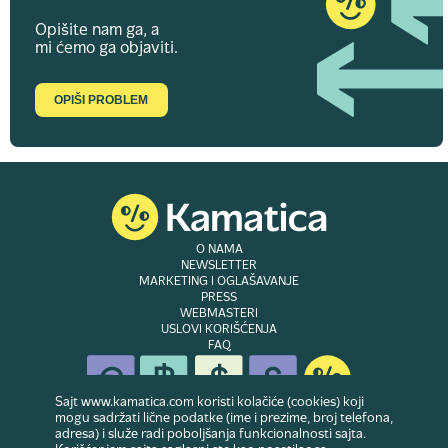
Opišite nam ga, a
mi ćemo ga objaviti.
OPIŠI PROBLEM
O NAMA
NEWSLETTER
MARKETING I OGLAŠAVANJE
PRESS
WEBMASTERI
USLOVI KORIŠĆENJA
FAQ
Sajt www.kamatica.com koristi kolačiće (cookies) koji
mogu sadržati lične podatke (ime i prezime, broj telefona,
adresa) i služe radi poboljšanja funkcionalnosti sajta.
© Copyright 2007-2026. Website developed & owned by
Dubes doo
. Sva prava