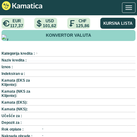
EUR
USD
CHF
KURSNA LISTA
117,37
101,62
125,86
KONVERTOR VALUTA
,
Kategorija kredita :
Početna
>
>
Naziv kredita :
Iznos :
Indeksiran u :
Kamata (EKS za
Klijente):
Kamata (NKS za
Klijente):
Kamata (EKS):
Kamata (NKS):
Učešće za :
Depozit za :
Rok otplate :
-
Naknada obrade :
-