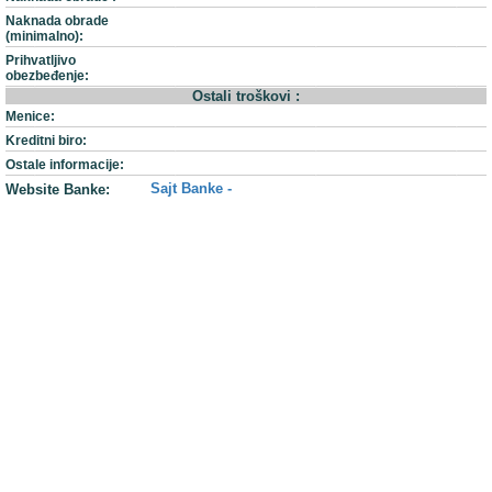
Naknada obrade
(minimalno):
Prihvatljivo
obezbeđenje:
Ostali troškovi :
Menice:
Kreditni biro:
Ostale informacije:
Sajt Banke -
Website Banke: