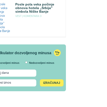
Posle pola veka počinje
obnova hotela „Srbija”
simbola Niške Banje
VEST |
KOMENTARA: 0
lkulator dozvoljenog minusa
ozvoljeni minus
Nedozvoljeni minus