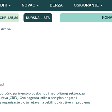
DITI
NOVAC
BERZA
OSIGURANJE
KONV
125,86
KURSNA LISTA
CHF
Arhiva
rad
goročno partnerstvo poslovnog i neprofitnog sektora, za
štva (CRID). Ova nagrada ističe u prvi plan bogato i
organizacije u cilju rešavanja ozbiljnog društvenih problema.