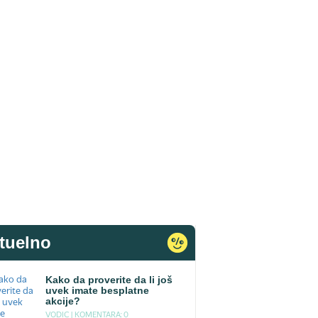
tuelno
Kako da proverite da li još
uvek imate besplatne
akcije?
VODIC |
KOMENTARA: 0