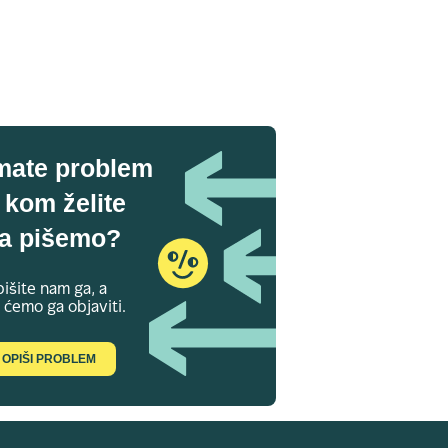
mate problem
 kom želite
a pišemo?
išite nam ga, a
 ćemo ga objaviti.
OPIŠI PROBLEM