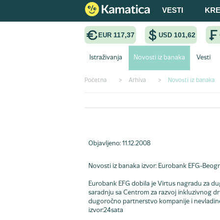
VESTI
KRE
117,37
101,62
EUR
USD
Istraživanja
Novosti iz banaka
Vesti
Početna
>
Arhiva
>
Novosti iz banaka
Nagrada Virtus
Objavljeno: 11.12.2008
Novosti iz banaka
izvor: Eurobank EFG-Beog
Eurobank EFG dobila je Virtus nagradu za du
saradnju sa Centrom za razvoj inkluzivnog dru
dugoročno partnerstvo kompanije i nevladine 
izvor:24sata