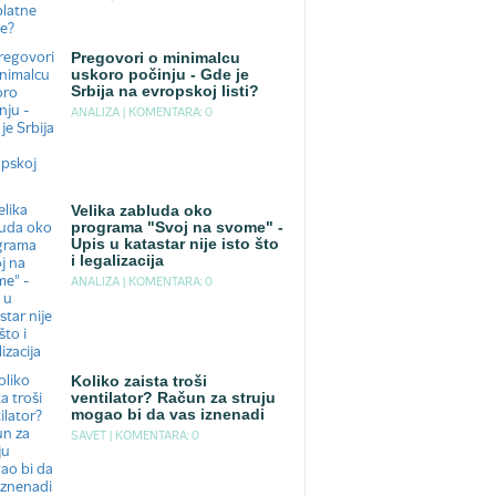
Pregovori o minimalcu
uskoro počinju - Gde je
Srbija na evropskoj listi?
ANALIZA |
KOMENTARA: 0
Velika zabluda oko
programa "Svoj na svome" -
Upis u katastar nije isto što
i legalizacija
ANALIZA |
KOMENTARA: 0
Koliko zaista troši
ventilator? Račun za struju
mogao bi da vas iznenadi
SAVET |
KOMENTARA: 0