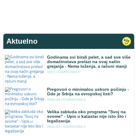
Aktuelno
Godinama svi birali pelet, a sad sve više
domaćinstava prelazi na ovaj način
grejanja - Nema loženja, a računi manji
VEST |
KOMENTARA: 0
Pregovori o minimalcu uskoro počinju -
Gde je Srbija na evropskoj listi?
ANALIZA |
KOMENTARA: 0
Velika zabluda oko programa "Svoj na
svome" - Upis u katastar nije isto što i
legalizacija
ANALIZA |
KOMENTARA: 0