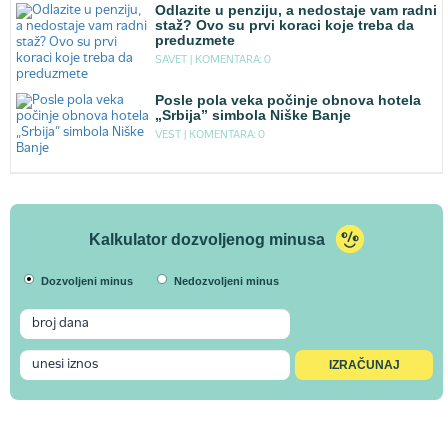
Odlazite u penziju, a nedostaje vam radni
staž? Ovo su prvi koraci koje treba da
preduzmete
SAVET |
KOMENTARA: 0
Posle pola veka počinje obnova hotela
„Srbija” simbola Niške Banje
VEST |
KOMENTARA: 0
Kalkulator dozvoljenog minusa
Dozvoljeni minus
Nedozvoljeni minus