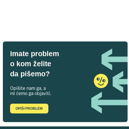
Imate problem
o kom želite
da pišemo?
Opišite nam ga, a
mi ćemo ga objaviti.
OPIŠI PROBLEM