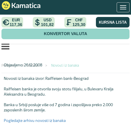
EUR
USD
CHF
KURSNA LISTA
117,36
101,82
125,30
KONVERTOR VALUTA
Otvorena 100. filijala
Objavljeno: 26.12.2008
Početna
>
Arhiva
>
Novosti iz banaka
Novosti iz banaka
izvor: Raiffeisen bank-Beograd
Raiffeisen banka je otvorila svoju stotu filijalu, u Bulevaru Kralja
Aleksandra u Beogradu.
Banka u Srbiji posluje više od 7 godina i zapošljava preko 2.000
zaposlenih širom zemlje.
Pogledajte arhivu novosti iz banaka