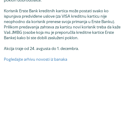
poklon dobrodošlice.
Korisnik Erste Bank kreditnih kartica može postati svako ko
ispunjava predviđene uslove (za VISA kreditnu karticu nije
neophodno da korisnik prenese svoja primanja u Erste Banku).
Prilikom predavanja zahteva za karticu novi korisnik treba da kaže
Vaš JMBG (osobe koja mu je preporučila kreditne kartice Erste
Banke) kako bi ste dobili zasluženi poklon.
Akcija traje od 24. avgusta do 1. decembra.
Pogledajte arhivu novosti iz banaka