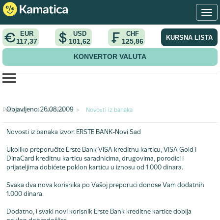
EUR
USD
CHF
KURSNA LISTA
117,37
101,62
125,86
KONVERTOR VALUTA
Zaradite 1.000 dinara za preporuku
Objavljeno: 26.08.2009
Početna
>
Arhiva
>
Novosti iz banaka
Novosti iz banaka
izvor: ERSTE BANK-Novi Sad
Ukoliko preporučite Erste Bank VISA kreditnu karticu, VISA Gold i
DinaCard kreditnu karticu saradnicima, drugovima, porodici i
prijateljima dobićete poklon karticu u iznosu od 1.000 dinara.
Svaka dva nova korisnika po Vašoj preporuci donose Vam dodatnih
1.000 dinara.
Dodatno, i svaki novi korisnik Erste Bank kreditne kartice dobija