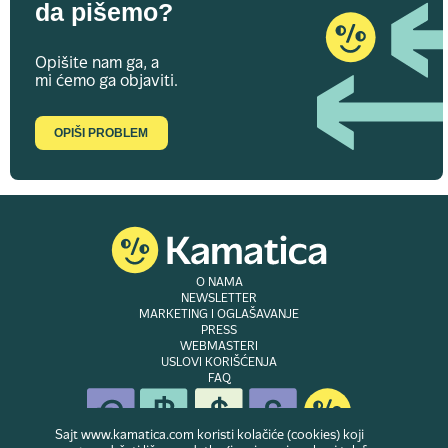
da pišemo?
Opišite nam ga, a
mi ćemo ga objaviti.
OPIŠI PROBLEM
O NAMA
NEWSLETTER
MARKETING I OGLAŠAVANJE
PRESS
WEBMASTERI
USLOVI KORIŠĆENJA
FAQ
Sajt www.kamatica.com koristi kolačiće (cookies) koji