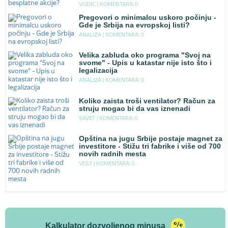
VODIC |
KOMENTARA: 0
Pregovori o minimalcu uskoro počinju -
Gde je Srbija na evropskoj listi?
ANALIZA |
KOMENTARA: 0
Velika zabluda oko programa "Svoj na
svome" - Upis u katastar nije isto što i
legalizacija
ANALIZA |
KOMENTARA: 0
Koliko zaista troši ventilator? Račun za
struju mogao bi da vas iznenadi
SAVET |
KOMENTARA: 0
Opština na jugu Srbije postaje magnet za
investitore - Stižu tri fabrike i više od 700
novih radnih mesta
VEST |
KOMENTARA: 0
Kalkulator dozvoljenog minusa