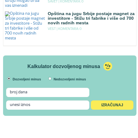
SAVET |
KOMENTARA: 0
Opština na jugu Srbije postaje magnet za
investitore - Stižu tri fabrike i više od 700
novih radnih mesta
VEST |
KOMENTARA: 0
Kalkulator dozvoljenog minusa
Dozvoljeni minus
Nedozvoljeni minus