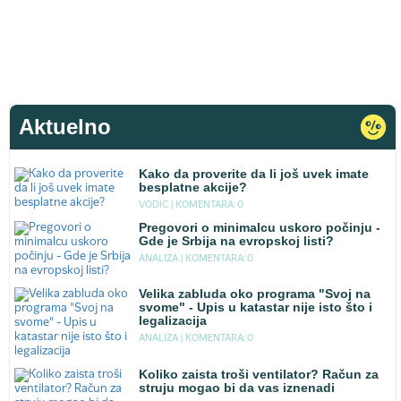
Aktuelno
Kako da proverite da li još uvek imate
besplatne akcije?
VODIC |
KOMENTARA: 0
Pregovori o minimalcu uskoro počinju -
Gde je Srbija na evropskoj listi?
ANALIZA |
KOMENTARA: 0
Velika zabluda oko programa "Svoj na
svome" - Upis u katastar nije isto što i
legalizacija
ANALIZA |
KOMENTARA: 0
Koliko zaista troši ventilator? Račun za
struju mogao bi da vas iznenadi