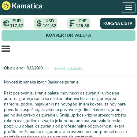
EUR
USD
CHF
KURSNA LISTA
117,37
101,62
125,86
KONVERTOR VALUTA
Kontinuirani rast se nastavlja
Objavljeno: 16.12.2010
Početna
>
Arhiva
>
Novosti iz banaka
Novosti iz banaka
izvor: Basler osiguranje
Rast poslovanja, širenje palete imovinskih osiguranja i uvođenje
auto-osiguranja samo su neki od planova Basler osiguranja za
narednu godinu najavljenih na novogodišnjem koktelu za novinare
povodom uspešnog završetka poslovne godine. Basler osiguranje,
jedino švajcarsko osiguranje u Srbiji, uprkos krizi na srpskom tržištu,
tokom ove godine ostvarilo je kontinuirani rast, zadržalo lidersku
poziciju u oblasti osiguranja od profesionalne odgovornosti lekara,
prošilo mrežu banko osiguranja, a istovremeno u potpunosti razvilo