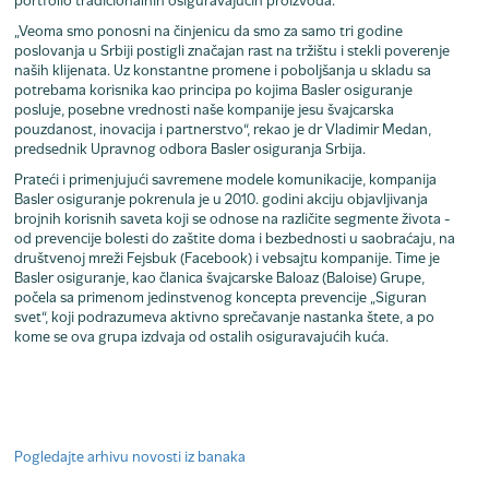
portfolio tradicionalnih osiguravajućih proizvoda.
„Veoma smo ponosni na činjenicu da smo za samo tri godine
poslovanja u Srbiji postigli značajan rast na tržištu i stekli poverenje
naših klijenata. Uz konstantne promene i poboljšanja u skladu sa
potrebama korisnika kao principa po kojima Basler osiguranje
posluje, posebne vrednosti naše kompanije jesu švajcarska
pouzdanost, inovacija i partnerstvo“, rekao je dr Vladimir Medan,
predsednik Upravnog odbora Basler osiguranja Srbija.
Prateći i primenjujući savremene modele komunikacije, kompanija
Basler osiguranje pokrenula je u 2010. godini akciju objavljivanja
brojnih korisnih saveta koji se odnose na različite segmente života -
od prevencije bolesti do zaštite doma i bezbednosti u saobraćaju, na
društvenoj mreži Fejsbuk (Facebook) i vebsajtu kompanije. Time je
Basler osiguranje, kao članica švajcarske Baloaz (Baloise) Grupe,
počela sa primenom jedinstvenog koncepta prevencije „Siguran
svet“, koji podrazumeva aktivno sprečavanje nastanka štete, a po
kome se ova grupa izdvaja od ostalih osiguravajućih kuća.
Pogledajte arhivu novosti iz banaka