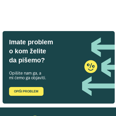
Imate problem
o kom želite
da pišemo?
Opišite nam ga, a
mi ćemo ga objaviti.
OPIŠI PROBLEM