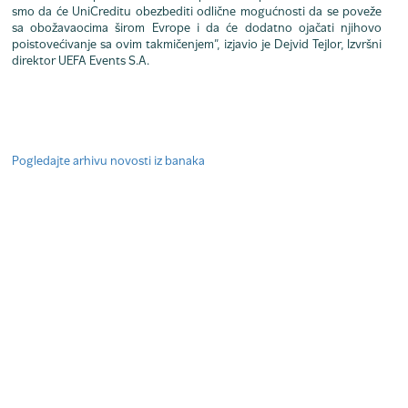
smo da će UniCreditu obezbediti odlične mogućnosti da se poveže
sa obožavaocima širom Evrope i da će dodatno ojačati njihovo
poistovećivanje sa ovim takmičenjem”, izjavio je Dejvid Tejlor, Izvršni
direktor UEFA Events S.A.
Pogledajte arhivu novosti iz banaka