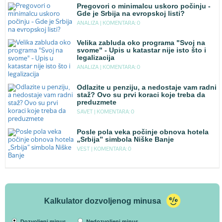
Pregovori o minimalcu uskoro počinju -
Gde je Srbija na evropskoj listi?
ANALIZA |
KOMENTARA: 0
Velika zabluda oko programa "Svoj na
svome" - Upis u katastar nije isto što i
legalizacija
ANALIZA |
KOMENTARA: 0
Odlazite u penziju, a nedostaje vam radni
staž? Ovo su prvi koraci koje treba da
preduzmete
SAVET |
KOMENTARA: 0
Posle pola veka počinje obnova hotela
„Srbija” simbola Niške Banje
VEST |
KOMENTARA: 0
Kalkulator dozvoljenog minusa
Dozvoljeni minus
Nedozvoljeni minus