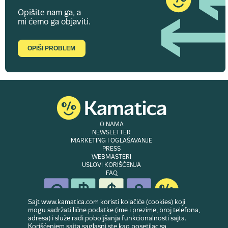
Opišite nam ga, a
mi ćemo ga objaviti.
OPIŠI PROBLEM
O NAMA
NEWSLETTER
MARKETING I OGLAŠAVANJE
PRESS
WEBMASTERI
USLOVI KORIŠĆENJA
FAQ
Sajt www.kamatica.com koristi kolačiće (cookies) koji
mogu sadržati lične podatke (ime i prezime, broj telefona,
adresa) i služe radi poboljšanja funkcionalnosti sajta.
© Copyright 2007-2026. Website developed & owned by
Dubes doo
. Sva prava
Korišćenjem sajta saglasni ste kao posetilac sa