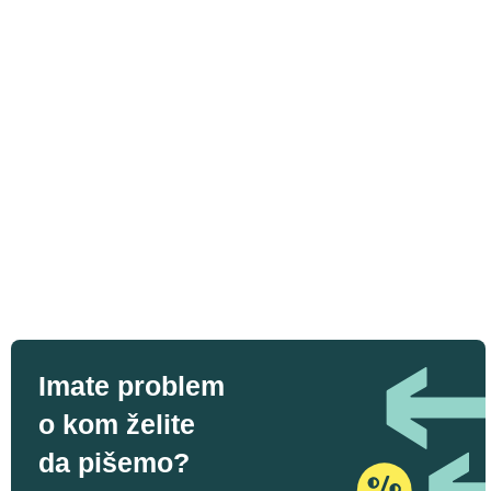
Imate problem
o kom želite
da pišemo?