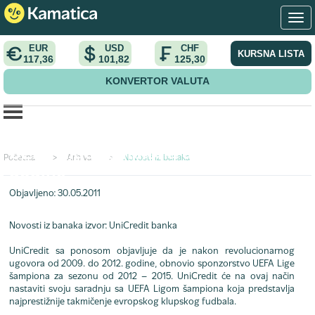
EUR
USD
CHF
KURSNA LISTA
117,36
101,82
125,30
KONVERTOR VALUTA
UniCredit produžio sponzorstvo
UEFA Lige šampiona do 2015.
Početna
>
Arhiva
>
Novosti iz banaka
godine
Objavljeno: 30.05.2011
Novosti iz banaka
izvor: UniCredit banka
UniCredit sa ponosom objavljuje da je nakon revolucionarnog
ugovora od 2009. do 2012. godine, obnovio sponzorstvo UEFA Lige
šampiona za sezonu od 2012 – 2015. UniCredit će na ovaj način
nastaviti svoju saradnju sa UEFA Ligom šampiona koja predstavlja
najprestižnije takmičenje evropskog klupskog fudbala.