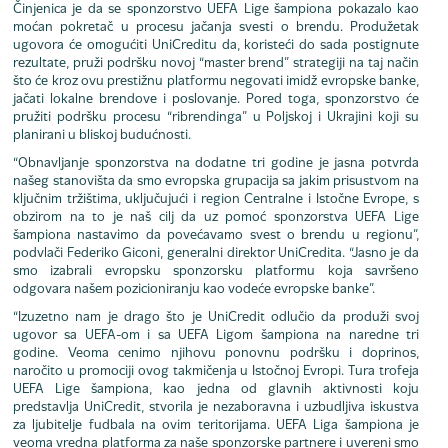
Činjenica je da se sponzorstvo UEFA Lige šampiona pokazalo kao
moćan pokretač u procesu jačanja svesti o brendu. Produžetak
ugovora će omogućiti UniCreditu da, koristeći do sada postignute
rezultate, pruži podršku novoj “master brend” strategiji na taj način
što će kroz ovu prestižnu platformu negovati imidž evropske banke,
jačati lokalne brendove i poslovanje. Pored toga, sponzorstvo će
pružiti podršku procesu “ribrendinga” u Poljskoj i Ukrajini koji su
planirani u bliskoj budućnosti.
“Obnavljanje sponzorstva na dodatne tri godine je jasna potvrda
našeg stanovišta da smo evropska grupacija sa jakim prisustvom na
ključnim tržištima, uključujući i region Centralne i Istočne Evrope, s
obzirom na to je naš cilj da uz pomoć sponzorstva UEFA Lige
šampiona nastavimo da povećavamo svest o brendu u regionu”,
podvlači Federiko Giconi, generalni direktor UniCredita. “Jasno je da
smo izabrali evropsku sponzorsku platformu koja savršeno
odgovara našem pozicioniranju kao vodeće evropske banke”.
“Izuzetno nam je drago što je UniCredit odlučio da produži svoj
ugovor sa UEFA-om i sa UEFA Ligom šampiona na naredne tri
godine. Veoma cenimo njihovu ponovnu podršku i doprinos,
naročito u promociji ovog takmičenja u Istočnoj Evropi. Tura trofeja
UEFA Lige šampiona, kao jedna od glavnih aktivnosti koju
predstavlja UniCredit, stvorila je nezaboravna i uzbudljiva iskustva
za ljubitelje fudbala na ovim teritorijama. UEFA Liga šampiona je
veoma vredna platforma za naše sponzorske partnere i uvereni smo