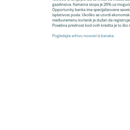
gazdinstva. Kamatna stopa je 26% uz mogućn
Opportunity banka ima specijalizovane savetni
isplativost posla. Ukoliko se utvrdi ekonomsk
međuvremenu korisnik je dužan da registruje
Posebna prednost kod ovih kredita je to što 
Pogledajte arhivu novosti iz banaka