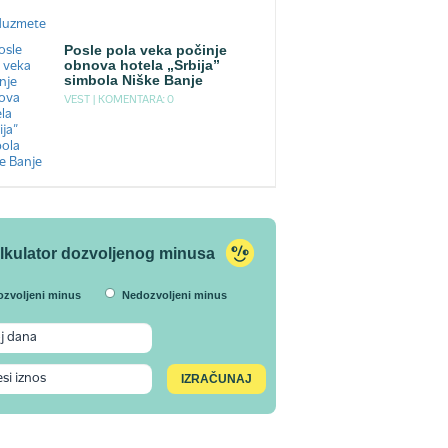
Posle pola veka počinje
obnova hotela „Srbija”
simbola Niške Banje
VEST |
KOMENTARA: 0
lkulator dozvoljenog minusa
ozvoljeni minus
Nedozvoljeni minus