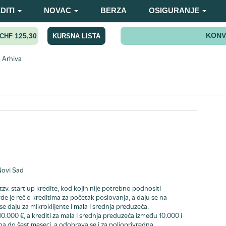
DITI
NOVAC
BERZA
OSIGURANJE
KONV
125,30
KURSNA LISTA
CHF
Arhiva
Novi Sad
. start up kredite, kod kojih nije potrebno podnositi
e je reč o kreditima za početak poslovanja, a daju se na
e daju za mikroklijente i mala i srednja preduzeća.
0.000 €, a krediti za mala i srednja preduzeća između 10.000 i
na do šest meseci, a odobrava se i za poljoprivredna