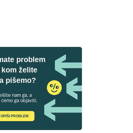
mate problem
 kom želite
a pišemo?
išite nam ga, a
 ćemo ga objaviti.
OPIŠI PROBLEM