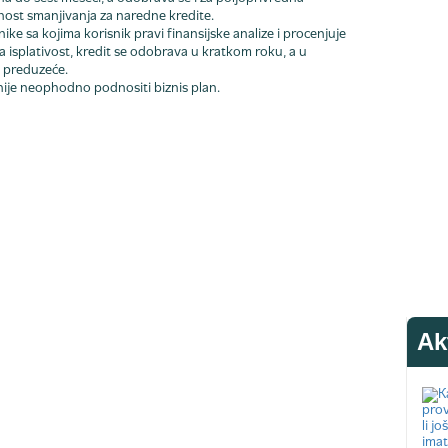
ost smanjivanja za naredne kredite.
ke sa kojima korisnik pravi finansijske analize i procenjuje
a isplativost, kredit se odobrava u kratkom roku, a u
 preduzeće.
nije neophodno podnositi biznis plan.
Ak