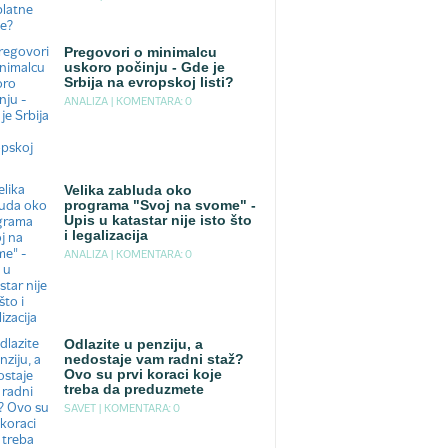
Pregovori o minimalcu
uskoro počinju - Gde je
Srbija na evropskoj listi?
ANALIZA |
KOMENTARA: 0
Velika zabluda oko
programa "Svoj na svome" -
Upis u katastar nije isto što
i legalizacija
ANALIZA |
KOMENTARA: 0
Odlazite u penziju, a
nedostaje vam radni staž?
Ovo su prvi koraci koje
treba da preduzmete
SAVET |
KOMENTARA: 0