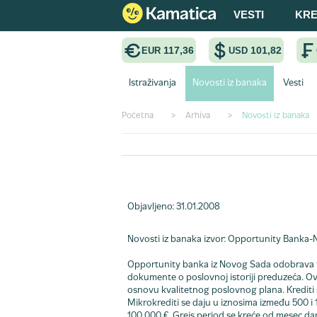
VESTI
KRE
117,36
101,82
EUR
USD
Istraživanja
Novosti iz banaka
Vesti
Početna
>
Arhiva
>
Novosti iz banaka
Krediti za dobre ideje
Objavljeno: 31.01.2008
Novosti iz banaka
izvor: Opportunity Banka-
Opportunity banka iz Novog Sada odobrava tzv
dokumente o poslovnoj istoriji preduzeća. Ovd
osnovu kvalitetnog poslovnog plana. Krediti s
Mikrokrediti se daju u iznosima između 500 i 1
100.000 €. Grejs period se kreće od mesec da