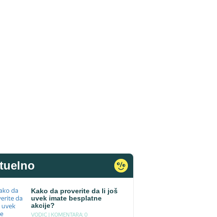
tuelno
Kako da proverite da li još
uvek imate besplatne
akcije?
VODIC |
KOMENTARA: 0