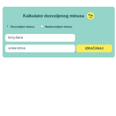
Kalkulator dozvoljenog minusa
Dozvoljeni minus
Nedozvoljeni minus