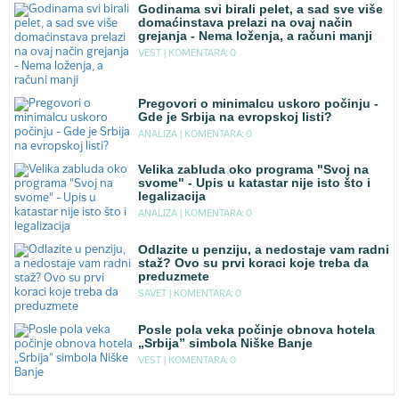
Godinama svi birali pelet, a sad sve više
domaćinstava prelazi na ovaj način
grejanja - Nema loženja, a računi manji
VEST |
KOMENTARA: 0
Pregovori o minimalcu uskoro počinju -
Gde je Srbija na evropskoj listi?
ANALIZA |
KOMENTARA: 0
Velika zabluda oko programa "Svoj na
svome" - Upis u katastar nije isto što i
legalizacija
ANALIZA |
KOMENTARA: 0
Odlazite u penziju, a nedostaje vam radni
staž? Ovo su prvi koraci koje treba da
preduzmete
SAVET |
KOMENTARA: 0
Posle pola veka počinje obnova hotela
„Srbija” simbola Niške Banje
VEST |
KOMENTARA: 0