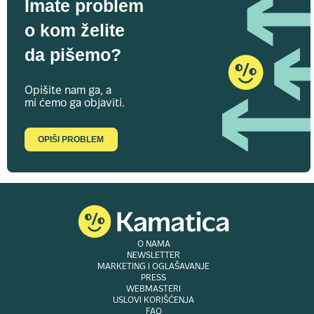
Imate problem
o kom želite
da pišemo?
Opišite nam ga, a
mi ćemo ga objaviti.
OPIŠI PROBLEM
O NAMA
NEWSLETTER
MARKETING I OGLAŠAVANJE
PRESS
WEBMASTERI
USLOVI KORIŠĆENJA
FAQ