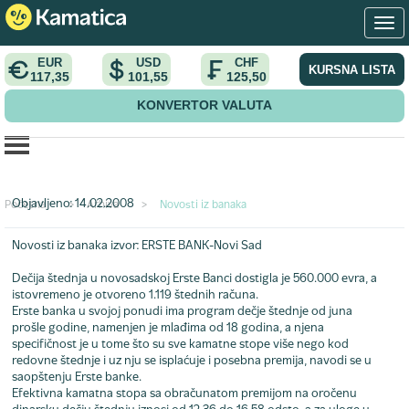
EUR
USD
CHF
KURSNA LISTA
117,35
101,55
125,50
KONVERTOR VALUTA
Raste dečija štednja
Objavljeno: 14.02.2008
Početna
>
Arhiva
>
Novosti iz banaka
Novosti iz banaka
izvor: ERSTE BANK-Novi Sad
Dečija štednja u novosadskoj Erste Banci dostigla je 560.000 evra, a
istovremeno je otvoreno 1.119 štednih računa.
Erste banka u svojoj ponudi ima program dečje štednje od juna
prošle godine, namenjen je mlađima od 18 godina, a njena
specifičnost je u tome što su sve kamatne stope više nego kod
redovne štednje i uz nju se isplaćuje i posebna premija, navodi se u
saopštenju Erste banke.
Efektivna kamatna stopa sa obračunatom premijom na oročenu