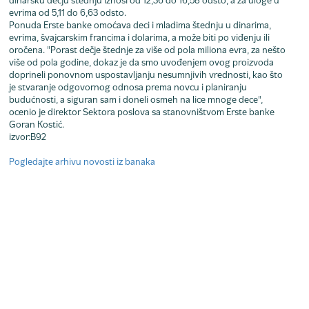
dinarsku dečju štednju iznosi od 12,36 do 16,58 odsto, a za uloge u
evrima od 5,11 do 6,63 odsto.
Ponuda Erste banke omoćava deci i mladima štednju u dinarima,
evrima, švajcarskim francima i dolarima, a može biti po viđenju ili
oročena. "Porast dečje štednje za više od pola miliona evra, za nešto
više od pola godine, dokaz je da smo uvođenjem ovog proizvoda
doprineli ponovnom uspostavljanju nesumnjivih vrednosti, kao što
je stvaranje odgovornog odnosa prema novcu i planiranju
budućnosti, a siguran sam i doneli osmeh na lice mnoge dece",
ocenio je direktor Sektora poslova sa stanovništvom Erste banke
Goran Kostić.
izvor:B92
Pogledajte arhivu novosti iz banaka