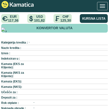
EUR
USD
CHF
KURSNA LISTA
117,36
101,82
125,30
KONVERTOR VALUTA
,
Kategorija kredita :
Početna
>
>
Naziv kredita :
Iznos :
Indeksiran u :
Kamata (EKS za
Klijente):
Kamata (NKS za
Klijente):
Kamata (EKS):
Kamata (NKS):
Učešće za :
Depozit za :
Rok otplate :
-
Naknada obrade :
-