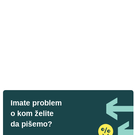
Imate problem
o kom želite
da pišemo?