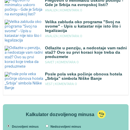
Pregovori o minimalcu uskoro počinju -
Gde je Srbija na evropskoj listi?
ANALIZA |
KOMENTARA: 0
Velika zabluda oko programa "Svoj na
svome" - Upis u katastar nije isto što i
legalizacija
ANALIZA |
KOMENTARA: 0
Odlazite u penziju, a nedostaje vam radni
staž? Ovo su prvi koraci koje treba da
preduzmete
SAVET |
KOMENTARA: 0
Posle pola veka počinje obnova hotela
„Srbija” simbola Niške Banje
VEST |
KOMENTARA: 0
Kalkulator dozvoljenog minusa
Dozvoljeni minus
Nedozvoljeni minus