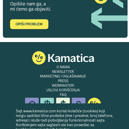
Opišite nam ga, a
mi ćemo ga objaviti.
OPIŠI PROBLEM
O NAMA
NEWSLETTER
MARKETING I OGLAŠAVANJE
PRESS
WEBMASTERI
USLOVI KORIŠĆENJA
FAQ
Sajt www.kamatica.com koristi kolačiće (cookies) koji
mogu sadržati lične podatke (ime i prezime, broj telefona,
adresa) i služe radi poboljšanja funkcionalnosti sajta.
© Copyright 2007-2026. Website developed & owned by
Dubes doo
. Sva prava
Korišćenjem sajta saglasni ste kao posetilac sa
zadržana