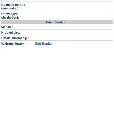
Naknada obrade
(minimalno):
Prihvatljivo
obezbeđenje:
Ostali troškovi :
Menice:
Kreditni biro:
Ostale informacije:
Sajt Banke -
Website Banke: