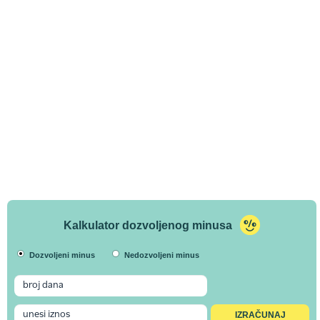
Kalkulator dozvoljenog minusa
Dozvoljeni minus
Nedozvoljeni minus