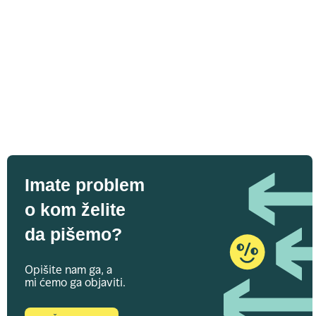
Imate problem
o kom želite
da pišemo?
Opišite nam ga, a
mi ćemo ga objaviti.