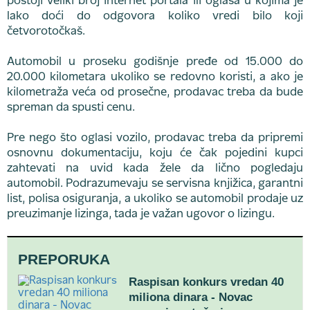
postoji veliki broj internet portala ili oglasa u kojima je
lako doći do odgovora koliko vredi bilo koji
četvorotočkaš.
Automobil u proseku godišnje pređe od 15.000 do
20.000 kilometara ukoliko se redovno koristi, a ako je
kilometraža veća od prosečne, prodavac treba da bude
spreman da spusti cenu.
Pre nego što oglasi vozilo, prodavac treba da pripremi
osnovnu dokumentaciju, koju će čak pojedini kupci
zahtevati na uvid kada žele da lično pogledaju
automobil. Podrazumevaju se servisna knjižica, garantni
list, polisa osiguranja, a ukoliko se automobil prodaje uz
preuzimanje lizinga, tada je važan ugovor o lizingu.
PREPORUKA
Raspisan konkurs vredan 40
miliona dinara - Novac