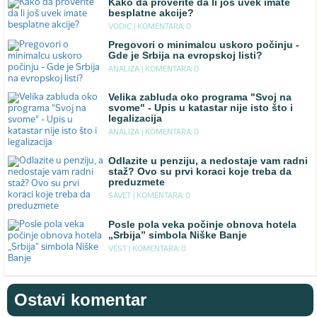
Kako da proverite da li još uvek imate
besplatne akcije?
VODIC |
KOMENTARA: 0
Pregovori o minimalcu uskoro počinju -
Gde je Srbija na evropskoj listi?
ANALIZA |
KOMENTARA: 0
Velika zabluda oko programa "Svoj na
svome" - Upis u katastar nije isto što i
legalizacija
ANALIZA |
KOMENTARA: 0
Odlazite u penziju, a nedostaje vam radni
staž? Ovo su prvi koraci koje treba da
preduzmete
SAVET |
KOMENTARA: 0
Posle pola veka počinje obnova hotela
„Srbija” simbola Niške Banje
VEST |
KOMENTARA: 0
Ostavi komentar