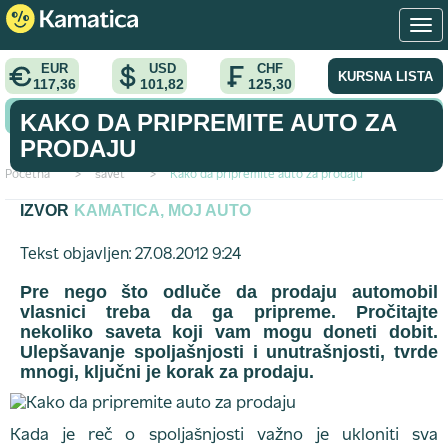
EUR
USD
CHF
KURSNA LISTA
117,36
101,82
125,30
KONVERTOR VALUTA
KAKO DA PRIPREMITE AUTO ZA
PRODAJU
Početna
>
savet
>
Kako da pripremite auto za prodaju
IZVOR
KAMATICA, MOJ AUTO
Tekst objavljen: 27.08.2012 9:24
Pre nego što odluče da prodaju automobil
vlasnici treba da ga pripreme. Pročitajte
nekoliko saveta koji vam mogu doneti dobit.
Ulepšavanje spoljašnjosti i unutrašnjosti, tvrde
mnogi, ključni je korak za prodaju.
Kada je reč o spoljašnjosti važno je ukloniti sva