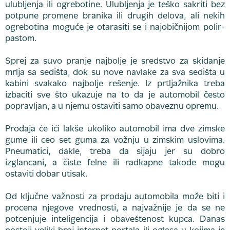
ulubljenja ili ogrebotine. Ulubljenja je teško sakriti bez
potpune promene branika ili drugih delova, ali nekih
ogrebotina moguće je otarasiti se i najobičnijom polir-
pastom.
Sprej za suvo pranje najbolje je sredstvo za skidanje
mrlja sa sedišta, dok su nove navlake za sva sedišta u
kabini svakako najbolje rešenje. Iz prtljažnika treba
izbaciti sve što ukazuje na to da je automobil često
popravljan, a u njemu ostaviti samo obaveznu opremu.
Prodaja će ići lakše ukoliko automobil ima dve zimske
gume ili ceo set guma za vožnju u zimskim uslovima.
Pneumatici, dakle, treba da sijaju jer su dobro
izglancani, a čiste felne ili radkapne takođe mogu
ostaviti dobar utisak.
Od ključne važnosti za prodaju automobila može biti i
procena njegove vrednosti, a najvažnije je da se ne
potcenjuje inteligencija i obaveštenost kupca. Danas