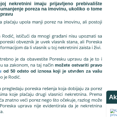
oj nekretnini imaju prijavljeno prebivalište
 umanjenje poreza na imovinu, ukoliko o tome
upravu
Rodić, ističući da mnogi građani nisu upoznati sa
reski obveznik je uvek vlasnik stana, ali Poreska
rmacijom da li vlasnik u toj nekretnini zaista i živi.
otrebno je da obavestite Poresku upravu da je to i
možete ostvariti pravo
du sa zakonom, na taj način
u
od 50 odsto od iznosa koji je utvrđen za vašu
o je Rodić.
 pregledaju poreska rešenja koja dobijaju za porez
ima koje plaćaju drugi vlasnici nekretnina. Prema
Ak
ća znatno veći porez nego što očekuje, razlog može
 Poreska uprava nije evidentirala da je nekretnina
a.