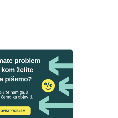
mate problem
 kom želite
a pišemo?
išite nam ga, a
 ćemo ga objaviti.
OPIŠI PROBLEM