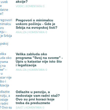
akcije?
VODIC |
KOMENTARA: 0
Pregovori o minimalcu
uskoro počinju - Gde je
Srbija na evropskoj listi?
ANALIZA |
KOMENTARA: 0
Velika zabluda oko
programa "Svoj na svome" -
Upis u katastar nije isto što
i legalizacija
ANALIZA |
KOMENTARA: 0
Odlazite u penziju, a
nedostaje vam radni staž?
Ovo su prvi koraci koje
treba da preduzmete
SAVET |
KOMENTARA: 0