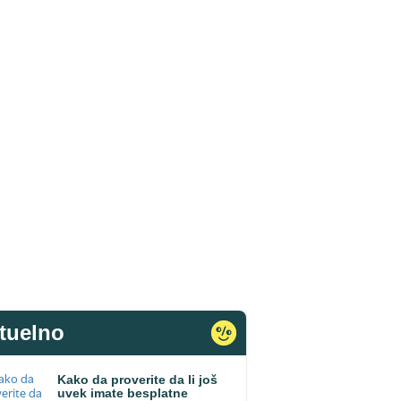
tuelno
Kako da proverite da li još
uvek imate besplatne