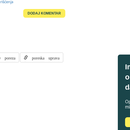
rišćenja
e poreza
poreska uprava
I
o
d
Op
mi