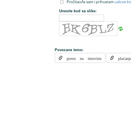
Pročitao/la sam i prihvatam
uslove ko
Unesite kod sa slike:
Povezane teme:
porez na imovinu
plaćanj