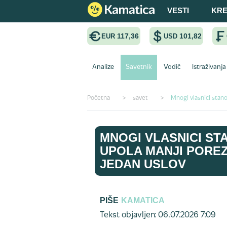
VESTI
KRE
117,36
101,82
EUR
USD
Analize
Savetnik
Vodič
Istraživanja
Početna
>
savet
>
Mnogi vlasnici stano
MNOGI VLASNICI ST
UPOLA MANJI POREZ 
JEDAN USLOV
PIŠE
KAMATICA
Tekst objavljen: 06.07.2026 7:09