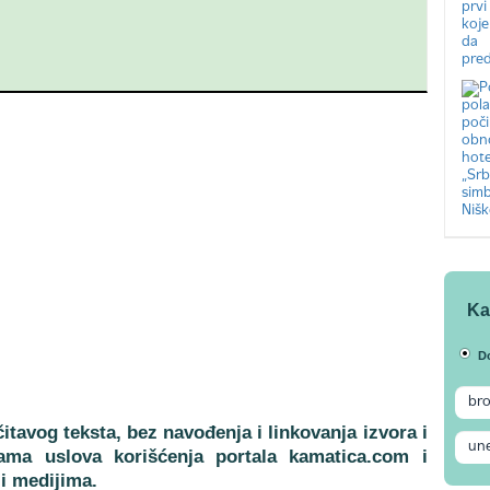
Ka
D
itavog teksta, bez navođenja i linkovanja izvora i
ama uslova korišćenja portala kamatica.com i
i medijima.