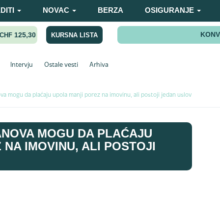
DITI
NOVAC
BERZA
OSIGURANJE
KONV
125,30
KURSNA LISTA
CHF
Intervju
Ostale vesti
Arhiva
va mogu da plaćaju upola manji porez na imovinu, ali postoji jedan uslov
ANOVA MOGU DA PLAĆAJU
NA IMOVINU, ALI POSTOJI