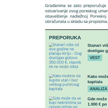
Građanima se zato preporučuje 
ostvarivanje ovog poreskog umanj
obaveštenje nadležnoj Poreskoj
obračunata u skladu sa propisima.
PREPORUKA
Stanari vi
dostigao g
VEST
Kako možet
kapitala
ANALIZA
Gde može 
1.000 € po