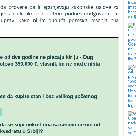
da provere da li ispunjavaju zakonske uslove za
enja i, ukoliko je potrebno, podnesu odgovarajuće
 upravi kako bi im buduća poreska rešenja bila
še od dve godine ne plaćaju kiriju - Dug
otovo 350.000 €, vlasnik im ne može ništa
e da kupite stan i bez velikog početnog
da se kupi nekretnina sa cenom nižom od
 kvadratu u Srbiji?