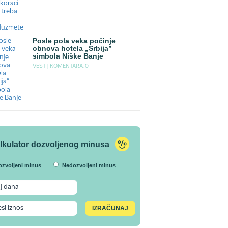
Posle pola veka počinje
obnova hotela „Srbija”
simbola Niške Banje
VEST |
KOMENTARA: 0
lkulator dozvoljenog minusa
ozvoljeni minus
Nedozvoljeni minus