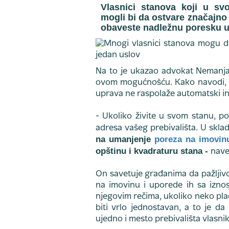
Vlasnici stanova koji u svoj
mogli bi da ostvare značajno
obaveste nadležnu poresku 
Na to je ukazao advokat Nemanja 
ovom mogućnošću. Kako navodi, po
uprava ne raspolaže automatski info
- Ukoliko živite u svom stanu, p
adresa vašeg prebivališta. U skla
na umanjenje
poreza na imovin
opštinu i kvadraturu stana -
nave
On savetuje građanima da pažljivo
na imovinu i uporede ih sa iznos
njegovim rečima, ukoliko neko pla
biti vrlo jednostavan, a to je da
ujedno i mesto prebivališta vlasnik