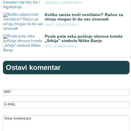
ANALIZA |
KOMENTARA: 0
Koliko zaista troši ventilator? Račun za
struju mogao bi da vas iznenadi
SAVET |
KOMENTARA: 0
Posle pola veka počinje obnova hotela
„Srbija” simbola Niške Banje
VEST |
KOMENTARA: 0
Ostavi komentar