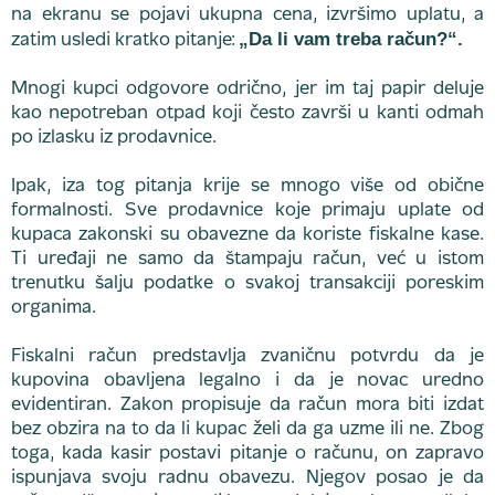
na ekranu se pojavi ukupna cena, izvršimo uplatu, a
„Da li vam treba račun?“.
zatim usledi kratko pitanje:
Mnogi kupci odgovore odrično, jer im taj papir deluje
kao nepotreban otpad koji često završi u kanti odmah
po izlasku iz prodavnice.
Ipak, iza tog pitanja krije se mnogo više od obične
formalnosti. Sve prodavnice koje primaju uplate od
kupaca zakonski su obavezne da koriste fiskalne kase.
Ti uređaji ne samo da štampaju račun, već u istom
trenutku šalju podatke o svakoj transakciji poreskim
organima.
Fiskalni račun predstavlja zvaničnu potvrdu da je
kupovina obavljena legalno i da je novac uredno
evidentiran. Zakon propisuje da račun mora biti izdat
bez obzira na to da li kupac želi da ga uzme ili ne. Zbog
toga, kada kasir postavi pitanje o računu, on zapravo
ispunjava svoju radnu obavezu. Njegov posao je da