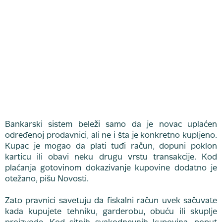
Bankarski sistem beleži samo da je novac uplaćen
određenoj prodavnici, ali ne i šta je konkretno kupljeno.
Kupac je mogao da plati tuđi račun, dopuni poklon
karticu ili obavi neku drugu vrstu transakcije. Kod
plaćanja gotovinom dokazivanje kupovine dodatno je
otežano, pišu Novosti.
Zato pravnici savetuju da fiskalni račun uvek sačuvate
kada kupujete tehniku, garderobu, obuću ili skuplje