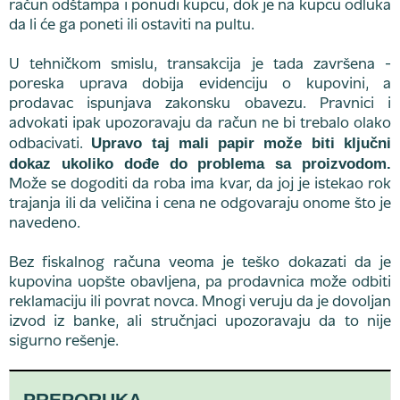
račun odštampa i ponudi kupcu, dok je na kupcu odluka
da li će ga poneti ili ostaviti na pultu.
U tehničkom smislu, transakcija je tada završena -
poreska uprava dobija evidenciju o kupovini, a
prodavac ispunjava zakonsku obavezu. Pravnici i
advokati ipak upozoravaju da račun ne bi trebalo olako
Upravo taj mali papir može biti ključni
odbacivati.
dokaz ukoliko dođe do problema sa proizvodom.
Može se dogoditi da roba ima kvar, da joj je istekao rok
trajanja ili da veličina i cena ne odgovaraju onome što je
navedeno.
Bez fiskalnog računa veoma je teško dokazati da je
kupovina uopšte obavljena, pa prodavnica može odbiti
reklamaciju ili povrat novca. Mnogi veruju da je dovoljan
izvod iz banke, ali stručnjaci upozoravaju da to nije
sigurno rešenje.
PREPORUKA