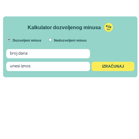
Kalkulator dozvoljenog minusa
Dozvoljeni minus
Nedozvoljeni minus