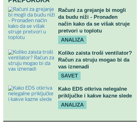
Računi za grejanje bi mogli
da budu niži - Pronađen
način kako da se višak struje
pretvori u toplotu
ANALIZA
Koliko zaista troši ventilator?
Račun za struju mogao bi da
vas iznenadi
SAVET
Kako EDS otkriva nelegalne
priključke i kakve kazne slede
ANALIZA