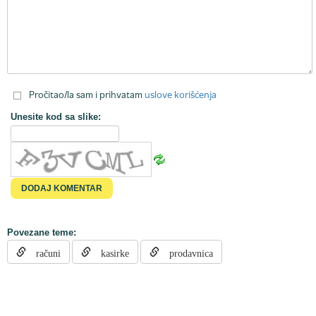
Pročitao/la sam i prihvatam
uslove korišćenja
Unesite kod sa slike:
Povezane teme:
računi
kasirke
prodavnica