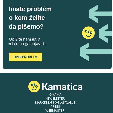
Imate problem
o kom želite
da pišemo?
Opišite nam ga, a
mi ćemo ga objaviti.
OPIŠI PROBLEM
O NAMA
NEWSLETTER
MARKETING I OGLAŠAVANJE
PRESS
WEBMASTERI