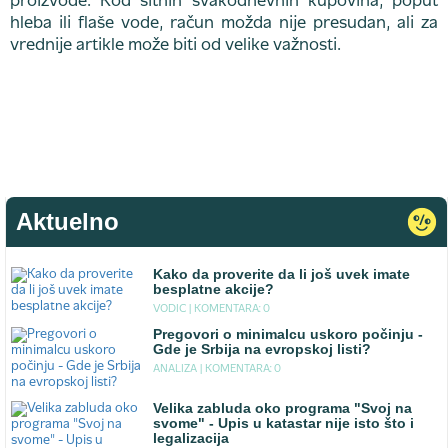
proizvode. Kod sitnih svakodnevnih kupovina, poput
hleba ili flaše vode, račun možda nije presudan, ali za
vrednije artikle može biti od velike važnosti.
Aktuelno
Kako da proverite da li još uvek imate
besplatne akcije?
VODIC |
KOMENTARA: 0
Pregovori o minimalcu uskoro počinju -
Gde je Srbija na evropskoj listi?
ANALIZA |
KOMENTARA: 0
Velika zabluda oko programa "Svoj na
svome" - Upis u katastar nije isto što i
legalizacija