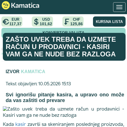
EUR
USD
CHF
KURSNA LISTA
117,37
101,62
125,86
KONVERTOR VALUTA
ZAŠTO UVEK TREBA DA UZMETE
RAČUN U PRODAVNICI - KASIRI
Početna
>
savet
>
Zašto uvek treba da uzmete račun u prodavnici -
VAM GA NE NUDE BEZ RAZLOGA
Kasiri vam ga ne nude bez razloga
IZVOR
KAMATICA
Tekst objavljen: 10.05.2026 15:13
Svi ignorišu pitanje kasira, a upravo ono može
da vas zaštiti od prevare
Kada
kasir
završi sa skeniranjem poslednjeg proizvoda,