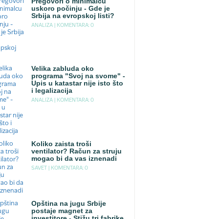
Pregovori o minimalcu
uskoro počinju - Gde je
Srbija na evropskoj listi?
ANALIZA |
KOMENTARA: 0
Velika zabluda oko
programa "Svoj na svome" -
Upis u katastar nije isto što
i legalizacija
ANALIZA |
KOMENTARA: 0
Koliko zaista troši
ventilator? Račun za struju
mogao bi da vas iznenadi
SAVET |
KOMENTARA: 0
Opština na jugu Srbije
postaje magnet za
investitore - Stižu tri fabrike