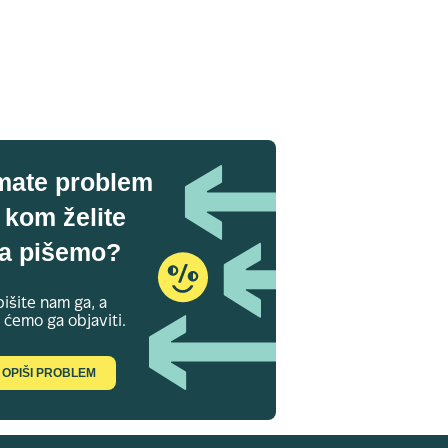
mate problem
 kom želite
a pišemo?
išite nam ga, a
 ćemo ga objaviti.
OPIŠI PROBLEM