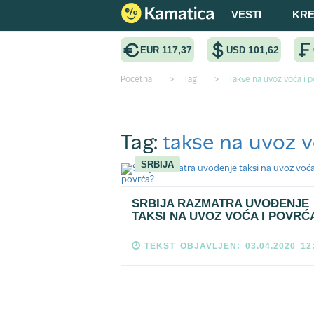
VESTI
KRE
117,37
101,62
EUR
USD
Pocetna
>
Tag
>
Takse na uvoz voća i 
Tag:
takse na uvoz v
SRBIJA
SRBIJA RAZMATRA UVOĐENJE
TAKSI NA UVOZ VOĆA I POVRĆ
TEKST OBJAVLJEN: 03.04.2020 12