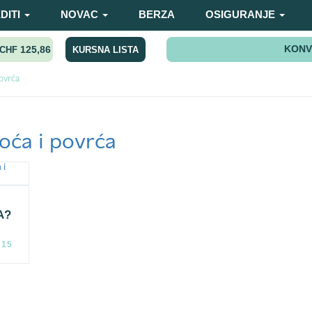
DITI
NOVAC
BERZA
OSIGURANJE
KONV
125,86
KURSNA LISTA
CHF
povrća
oća i povrća
A?
:15