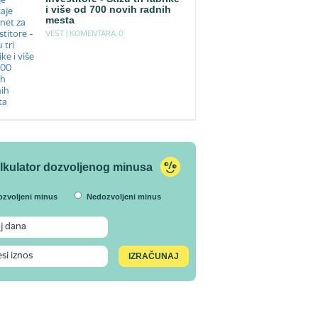
i više od 700 novih radnih
mesta
VEST |
KOMENTARA: 0
lkulator dozvoljenog minusa
ozvoljeni minus
Nedozvoljeni minus