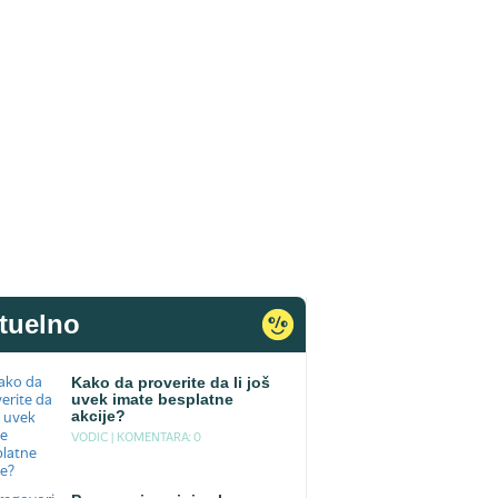
tuelno
Kako da proverite da li još
uvek imate besplatne
akcije?
VODIC |
KOMENTARA: 0