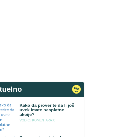
tuelno
Kako da proverite da li još
uvek imate besplatne
akcije?
VODIC |
KOMENTARA: 0