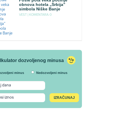
Posle pola veka počinje
obnova hotela „Srbija”
simbola Niške Banje
VEST |
KOMENTARA: 0
lkulator dozvoljenog minusa
ozvoljeni minus
Nedozvoljeni minus