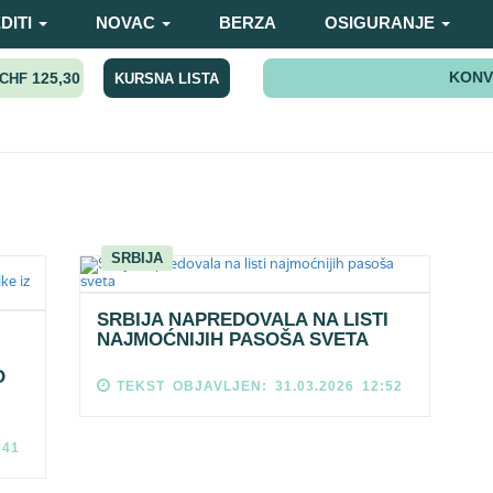
DITI
NOVAC
BERZA
OSIGURANJE
KONV
125,30
KURSNA LISTA
CHF
SRBIJA
SRBIJA NAPREDOVALA NA LISTI
NAJMOĆNIJIH PASOŠA SVETA
O
TEKST OBJAVLJEN: 31.03.2026 12:52
:41