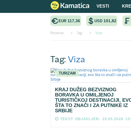
VESTI
KRE
117,36
101,82
EUR
USD
Pocetna
>
Tag
>
Viza
Tag:
Viza
TURIZAM
KRAJ DUŽEG BEZVIZNOG
BORAVKA U OMILJENOJ
TURISTIČKOJ DESTINACIJI, EV
ŠTA TO ZNAČI I ZA PUTNIKE IZ
SRBIJE
TEKST OBJAVLJEN: 20.05.2026 15