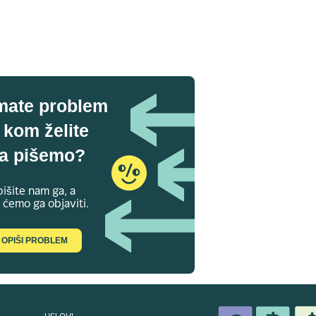
mate problem
 kom želite
a pišemo?
išite nam ga, a
 ćemo ga objaviti.
OPIŠI PROBLEM