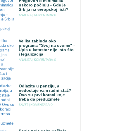
Pregovori o minimalcu
uskoro počinju - Gde je
Srbija na evropskoj listi?
ANALIZA |
KOMENTARA: 0
Velika zabluda oko
programa "Svoj na svome" -
Upis u katastar nije isto što
i legalizacija
ANALIZA |
KOMENTARA: 0
Odlazite u penziju, a
nedostaje vam radni staž?
Ovo su prvi koraci koje
treba da preduzmete
SAVET |
KOMENTARA: 0