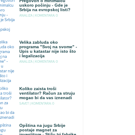
Pregovori o minimalcu
uskoro počinju - Gde je
Srbija na evropskoj listi?
ANALIZA |
KOMENTARA: 0
Velika zabluda oko
programa "Svoj na svome" -
Upis u katastar nije isto što
i legalizacija
ANALIZA |
KOMENTARA: 0
Koliko zaista troši
ventilator? Račun za struju
mogao bi da vas iznenadi
SAVET |
KOMENTARA: 0
Opština na jugu Srbije
postaje magnet za
investitore - Stižu tri fabrike