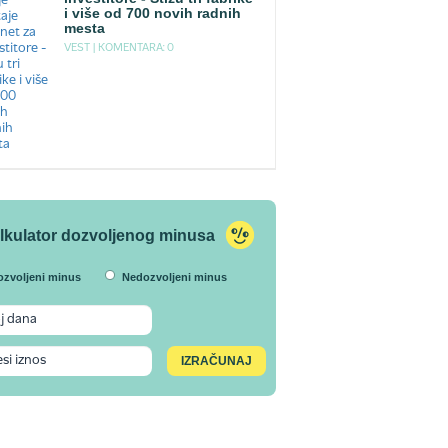
i više od 700 novih radnih
mesta
VEST |
KOMENTARA: 0
lkulator dozvoljenog minusa
ozvoljeni minus
Nedozvoljeni minus