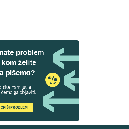
mate problem
 kom želite
a pišemo?
išite nam ga, a
 ćemo ga objaviti.
OPIŠI PROBLEM