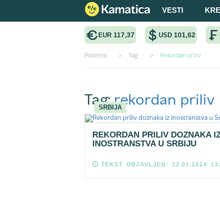
VESTI
KRE
117,37
101,62
EUR
USD
Pocetna
>
Tag
>
Rekordan priliv
Tag:
rekordan priliv
SRBIJA
REKORDAN PRILIV DOZNAKA I
INOSTRANSTVA U SRBIJU
TEKST OBJAVLJEN: 12.01.2024 13