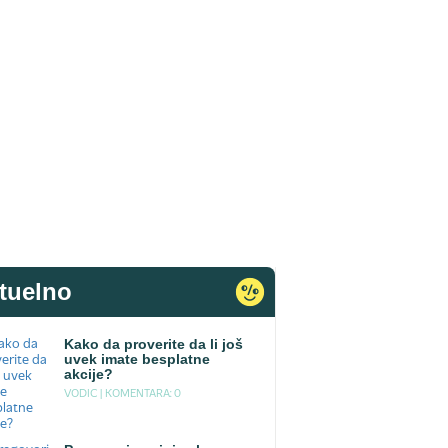
tuelno
Kako da proverite da li još
uvek imate besplatne
akcije?
VODIC |
KOMENTARA: 0