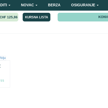
DITI
NOVAC
BERZA
OSIGURANJE
KONV
125,86
KURSNA LISTA
CHF
Z
:55