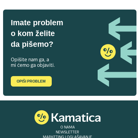
Imate problem
o kom želite
da pišemo?
Opišite nam ga, a
mi ćemo ga objaviti.
OPIŠI PROBLEM
O NAMA
NEWSLETTER
MARKETING I OGLAŠAVANJE