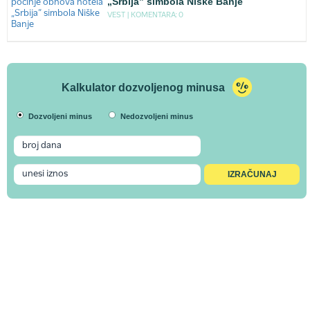
„Srbija” simbola Niške Banje
VEST |
KOMENTARA: 0
Kalkulator dozvoljenog minusa
Dozvoljeni minus
Nedozvoljeni minus