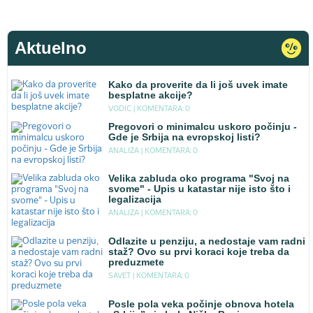
Aktuelno
Kako da proverite da li još uvek imate
besplatne akcije?
VODIC |
KOMENTARA: 0
Pregovori o minimalcu uskoro počinju -
Gde je Srbija na evropskoj listi?
ANALIZA |
KOMENTARA: 0
Velika zabluda oko programa "Svoj na
svome" - Upis u katastar nije isto što i
legalizacija
ANALIZA |
KOMENTARA: 0
Odlazite u penziju, a nedostaje vam radni
staž? Ovo su prvi koraci koje treba da
preduzmete
SAVET |
KOMENTARA: 0
Posle pola veka počinje obnova hotela