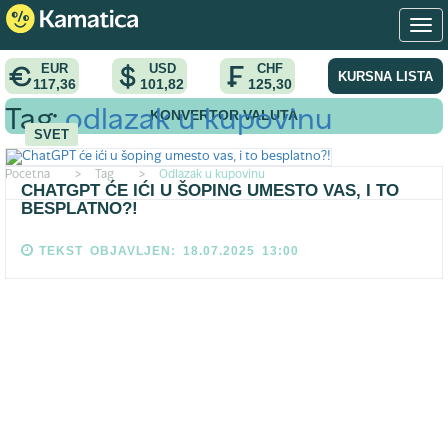
EUR
USD
CHF
KURSNA LISTA
117,36
101,82
125,30
KONVERTOR VALUTA
Tag:
odlazak u kupovinu
SVET
Pocetna
>
Tag
>
Odlazak u kupovinu
CHATGPT ĆE IĆI U ŠOPING UMESTO VAS, I TO
BESPLATNO?!
TEKST OBJAVLJEN: 18.07.2025 13:00