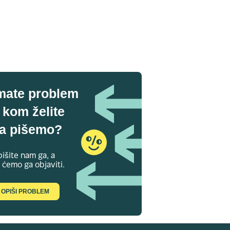
mate problem
 kom želite
a pišemo?
išite nam ga, a
 ćemo ga objaviti.
OPIŠI PROBLEM