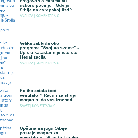
Pregovori o minimalcu
uskoro počinju - Gde je
Srbija na evropskoj listi?
ANALIZA |
KOMENTARA: 0
Velika zabluda oko
programa "Svoj na svome" -
Upis u katastar nije isto što
i legalizacija
ANALIZA |
KOMENTARA: 0
Koliko zaista troši
ventilator? Račun za struju
mogao bi da vas iznenadi
SAVET |
KOMENTARA: 0
Opština na jugu Srbije
postaje magnet za
investitore - Stižu tri fabrike