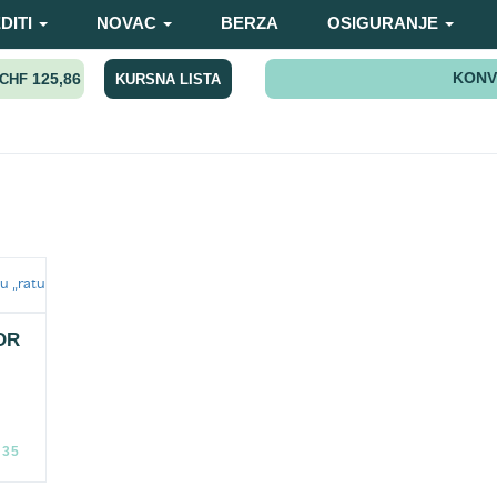
DITI
NOVAC
BERZA
OSIGURANJE
KONV
125,86
KURSNA LISTA
CHF
OR
:35