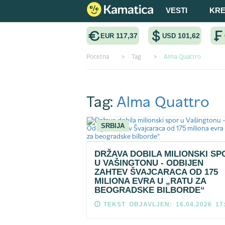
VESTI
KRE
117,37
101,62
EUR
USD
Pocetna
>
Tag
>
Alma Quattro
Tag:
Alma Quattro
SRBIJA
DRŽAVA DOBILA MILIONSKI SP
U VAŠINGTONU - ODBIJEN
ZAHTEV ŠVAJCARACA OD 175
MILIONA EVRA U „RATU ZA
BEOGRADSKE BILBORDE“
TEKST OBJAVLJEN: 16.04.2026 17