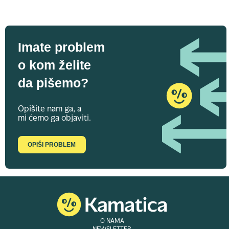
Imate problem
o kom želite
da pišemo?
Opišite nam ga, a
mi ćemo ga objaviti.
OPIŠI PROBLEM
O NAMA