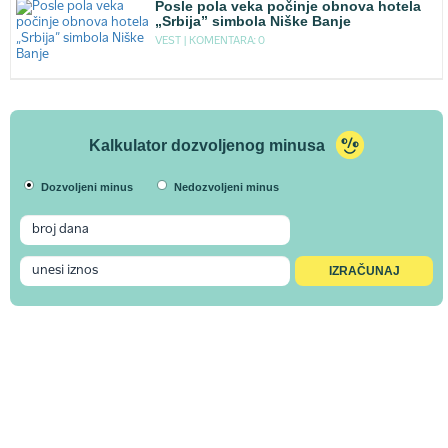
Posle pola veka počinje obnova hotela
„Srbija” simbola Niške Banje
VEST |
KOMENTARA: 0
Kalkulator dozvoljenog minusa
Dozvoljeni minus
Nedozvoljeni minus