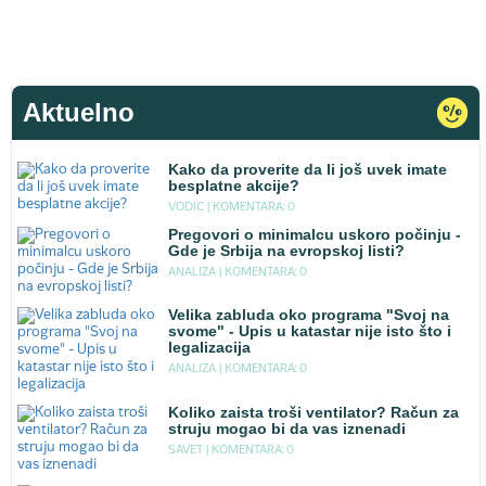
Aktuelno
Kako da proverite da li još uvek imate
besplatne akcije?
VODIC |
KOMENTARA: 0
Pregovori o minimalcu uskoro počinju -
Gde je Srbija na evropskoj listi?
ANALIZA |
KOMENTARA: 0
Velika zabluda oko programa "Svoj na
svome" - Upis u katastar nije isto što i
legalizacija
ANALIZA |
KOMENTARA: 0
Koliko zaista troši ventilator? Račun za
struju mogao bi da vas iznenadi
SAVET |
KOMENTARA: 0