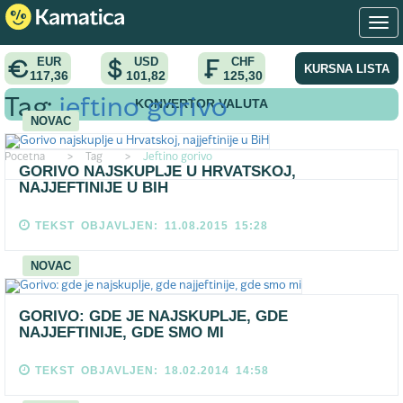
EUR
USD
CHF
KURSNA LISTA
117,36
101,82
125,30
KONVERTOR VALUTA
Tag:
jeftino gorivo
NOVAC
Pocetna
>
Tag
>
Jeftino gorivo
GORIVO NAJSKUPLJE U HRVATSKOJ,
NAJJEFTINIJE U BIH
TEKST OBJAVLJEN: 11.08.2015 15:28
NOVAC
GORIVO: GDE JE NAJSKUPLJE, GDE
NAJJEFTINIJE, GDE SMO MI
TEKST OBJAVLJEN: 18.02.2014 14:58