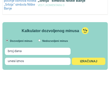
„Srbija” simbola Niške Banje
VEST |
KOMENTARA: 0
Kalkulator dozvoljenog minusa
Dozvoljeni minus
Nedozvoljeni minus