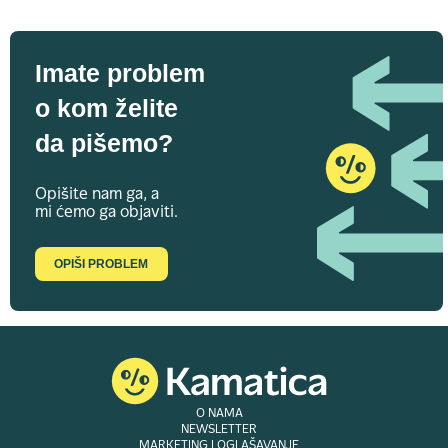
Imate problem
o kom želite
da pišemo?
Opišite nam ga, a
mi ćemo ga objaviti.
OPIŠI PROBLEM
O NAMA
NEWSLETTER
MARKETING I OGLAŠAVANJE