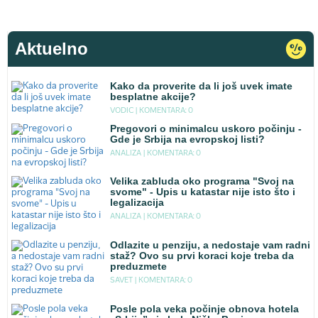
Aktuelno
Kako da proverite da li još uvek imate
besplatne akcije?
VODIC |
KOMENTARA: 0
Pregovori o minimalcu uskoro počinju -
Gde je Srbija na evropskoj listi?
ANALIZA |
KOMENTARA: 0
Velika zabluda oko programa "Svoj na
svome" - Upis u katastar nije isto što i
legalizacija
ANALIZA |
KOMENTARA: 0
Odlazite u penziju, a nedostaje vam radni
staž? Ovo su prvi koraci koje treba da
preduzmete
SAVET |
KOMENTARA: 0
Posle pola veka počinje obnova hotela