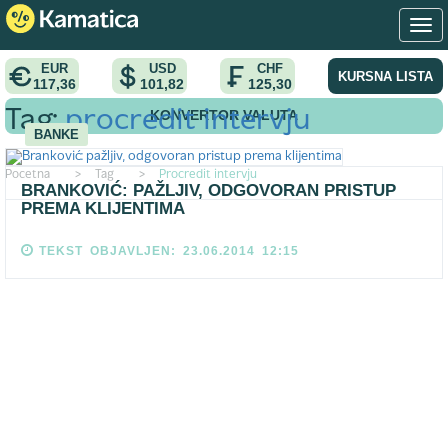
EUR
USD
CHF
KURSNA LISTA
117,36
101,82
125,30
KONVERTOR VALUTA
Tag:
procredit intervju
BANKE
Pocetna
>
Tag
>
Procredit intervju
BRANKOVIĆ: PAŽLJIV, ODGOVORAN PRISTUP
PREMA KLIJENTIMA
TEKST OBJAVLJEN: 23.06.2014 12:15