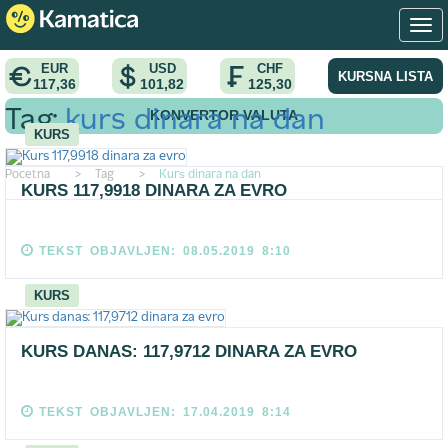
EUR
USD
CHF
KURSNA LISTA
117,36
101,82
125,30
KONVERTOR VALUTA
Tag:
kurs dinara na dan
KURS
Pocetna
>
Tag
>
Kurs dinara na dan
KURS 117,9918 DINARA ZA EVRO
TEKST OBJAVLJEN: 08.05.2019 8:10
KURS
KURS DANAS: 117,9712 DINARA ZA EVRO
TEKST OBJAVLJEN: 17.04.2019 8:14