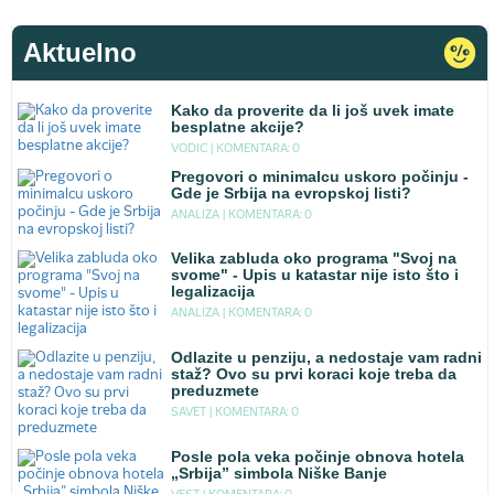
Aktuelno
Kako da proverite da li još uvek imate
besplatne akcije?
VODIC |
KOMENTARA: 0
Pregovori o minimalcu uskoro počinju -
Gde je Srbija na evropskoj listi?
ANALIZA |
KOMENTARA: 0
Velika zabluda oko programa "Svoj na
svome" - Upis u katastar nije isto što i
legalizacija
ANALIZA |
KOMENTARA: 0
Odlazite u penziju, a nedostaje vam radni
staž? Ovo su prvi koraci koje treba da
preduzmete
SAVET |
KOMENTARA: 0
Posle pola veka počinje obnova hotela
„Srbija” simbola Niške Banje