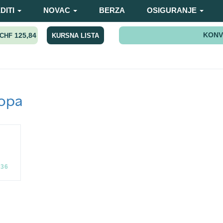
DITI
NOVAC
BERZA
OSIGURANJE
KONV
125,84
KURSNA LISTA
CHF
opa
:36