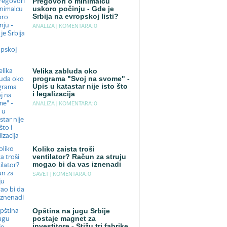
Pregovori o minimalcu
uskoro počinju - Gde je
Srbija na evropskoj listi?
ANALIZA |
KOMENTARA: 0
Velika zabluda oko
programa "Svoj na svome" -
Upis u katastar nije isto što
i legalizacija
ANALIZA |
KOMENTARA: 0
Koliko zaista troši
ventilator? Račun za struju
mogao bi da vas iznenadi
SAVET |
KOMENTARA: 0
Opština na jugu Srbije
postaje magnet za
investitore - Stižu tri fabrike