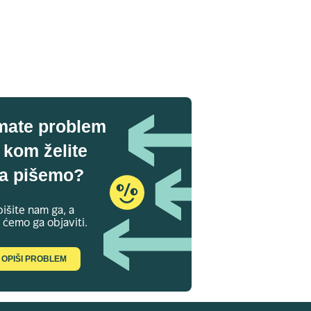
mate problem
 kom želite
a pišemo?
išite nam ga, a
 ćemo ga objaviti.
OPIŠI PROBLEM