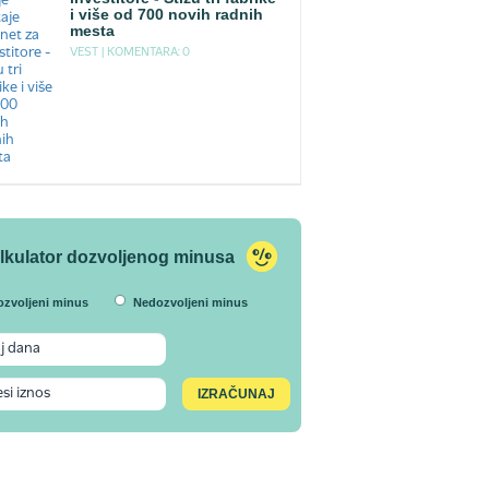
i više od 700 novih radnih
mesta
VEST |
KOMENTARA: 0
lkulator dozvoljenog minusa
ozvoljeni minus
Nedozvoljeni minus