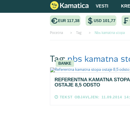
VESTI
KRE
117,38
101,77
EUR
USD
Pocetna
>
Tag
>
Nbs kamatna stopa
Tag:
nbs kamatna st
BANKE
REFERENTNA KAMATNA STOPA
OSTAJE 8,5 ODSTO
TEKST OBJAVLJEN: 11.09.2014 14