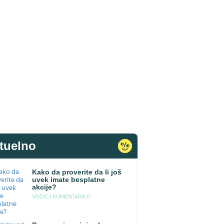
tuelno
Kako da proverite da li još
uvek imate besplatne
akcije?
VODIC |
KOMENTARA: 0