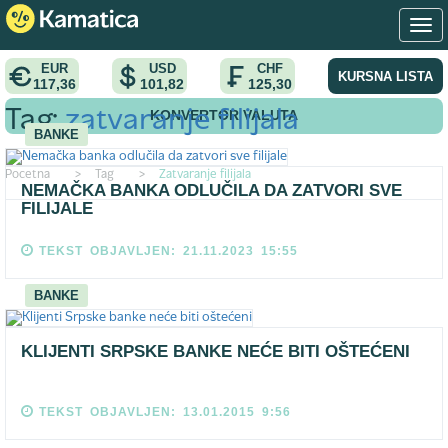
EUR
USD
CHF
KURSNA LISTA
117,36
101,82
125,30
KONVERTOR VALUTA
Tag:
zatvaranje filijala
BANKE
Pocetna
>
Tag
>
Zatvaranje filijala
NEMAČKA BANKA ODLUČILA DA ZATVORI SVE
FILIJALE
TEKST OBJAVLJEN: 21.11.2023 15:55
BANKE
KLIJENTI SRPSKE BANKE NEĆE BITI OŠTEĆENI
TEKST OBJAVLJEN: 13.01.2015 9:56