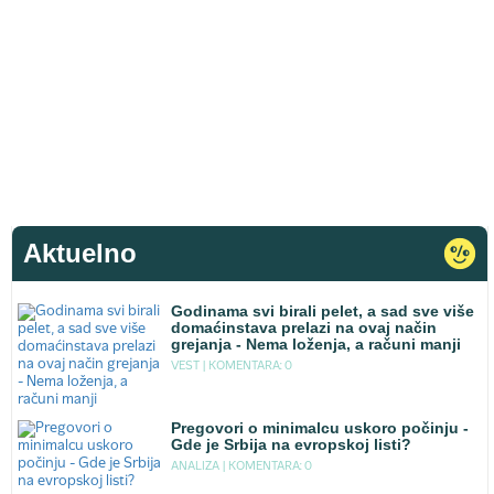
Aktuelno
Godinama svi birali pelet, a sad sve više
domaćinstava prelazi na ovaj način
grejanja - Nema loženja, a računi manji
VEST |
KOMENTARA: 0
Pregovori o minimalcu uskoro počinju -
Gde je Srbija na evropskoj listi?
ANALIZA |
KOMENTARA: 0