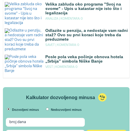
Velika zabluda oko programa "Svoj na
svome" - Upis u katastar nije isto što i
legalizacija
ANALIZA |
KOMENTARA: 0
Odlazite u penziju, a nedostaje vam radni
staž? Ovo su prvi koraci koje treba da
preduzmete
SAVET |
KOMENTARA: 0
Posle pola veka počinje obnova hotela
„Srbija” simbola Niške Banje
VEST |
KOMENTARA: 0
Kalkulator dozvoljenog minusa
Dozvoljeni minus
Nedozvoljeni minus