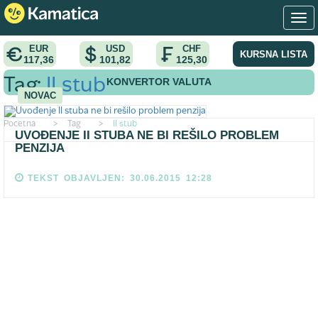
EUR
USD
CHF
KURSNA LISTA
117,36
101,82
125,30
KONVERTOR VALUTA
Tag:
II stub
NOVAC
Pocetna
>
Tag
>
II stub
UVOĐENJE II STUBA NE BI REŠILO PROBLEM
PENZIJA
TEKST OBJAVLJEN: 30.06.2015 12:28