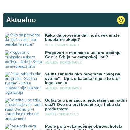
Aktuelno
Kako da proverite da li još uvek imate
besplatne akcije?
VODIC |
KOMENTARA: 0
Pregovori o minimalcu uskoro počinju -
Gde je Srbija na evropskoj listi?
ANALIZA |
KOMENTARA: 0
Velika zabluda oko programa "Svoj na
svome" - Upis u katastar nije isto što i
legalizacija
ANALIZA |
KOMENTARA: 0
Odlazite u penziju, a nedostaje vam radni
staž? Ovo su prvi koraci koje treba da
preduzmete
SAVET |
KOMENTARA: 0
Posle pola veka počinje obnova hotela