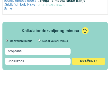
„Srbija” simbola Niške Banje
VEST |
KOMENTARA: 0
Kalkulator dozvoljenog minusa
Dozvoljeni minus
Nedozvoljeni minus