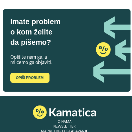
Imate problem
o kom želite
da pišemo?
Opišite nam ga, a
mi ćemo ga objaviti.
OPIŠI PROBLEM
O NAMA
NEWSLETTER
MARKETING I OGLAŠAVANJE