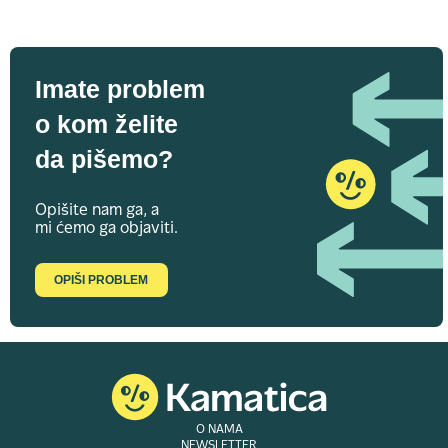
Imate problem
o kom želite
da pišemo?
Opišite nam ga, a
mi ćemo ga objaviti.
OPIŠI PROBLEM
O NAMA
NEWSLETTER