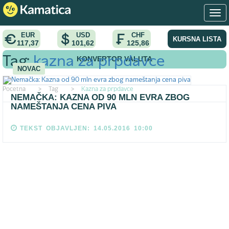
EUR
USD
CHF
KURSNA LISTA
117,37
101,62
125,86
KONVERTOR VALUTA
Tag:
kazna za prpdavce
NOVAC
Pocetna
>
Tag
>
Kazna za prpdavce
NEMAČKA: KAZNA OD 90 MLN EVRA ZBOG
NAMEŠTANJA CENA PIVA
TEKST OBJAVLJEN: 14.05.2016 10:00