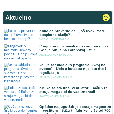
Aktuelno
Kako da proverite da li još uvek imate
besplatne akcije?
VODIC |
KOMENTARA: 0
Pregovori o minimalcu uskoro počinju -
Gde je Srbija na evropskoj listi?
ANALIZA |
KOMENTARA: 0
Velika zabluda oko programa "Svoj na
svome" - Upis u katastar nije isto što i
legalizacija
ANALIZA |
KOMENTARA: 0
Koliko zaista troši ventilator? Račun za
struju mogao bi da vas iznenadi
SAVET |
KOMENTARA: 0
Opština na jugu Srbije postaje magnet za
investitore - Stižu tri fabrike i više od 700