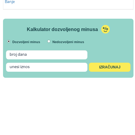
Kalkulator dozvoljenog minusa
Dozvoljeni minus
Nedozvoljeni minus