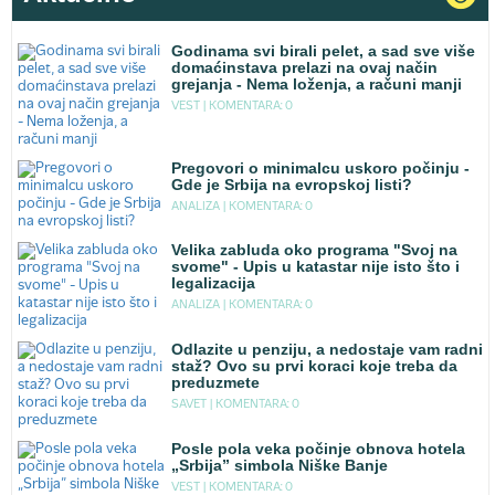
Godinama svi birali pelet, a sad sve više
domaćinstava prelazi na ovaj način
grejanja - Nema loženja, a računi manji
VEST |
KOMENTARA: 0
Pregovori o minimalcu uskoro počinju -
Gde je Srbija na evropskoj listi?
ANALIZA |
KOMENTARA: 0
Velika zabluda oko programa "Svoj na
svome" - Upis u katastar nije isto što i
legalizacija
ANALIZA |
KOMENTARA: 0
Odlazite u penziju, a nedostaje vam radni
staž? Ovo su prvi koraci koje treba da
preduzmete
SAVET |
KOMENTARA: 0
Posle pola veka počinje obnova hotela
„Srbija” simbola Niške Banje
VEST |
KOMENTARA: 0