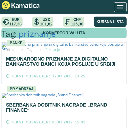
EUR
USD
CHF
KURSNA LISTA
117,36
101,82
125,30
KONVERTOR VALUTA
Tag:
priznanje
BANKE
Pocetna
>
Tag
>
Priznanje
MEĐUNARODNO PRIZNANJE ZA DIGITALNO
BANKARSTVO BANCI KOJA POSLUJE U SRBIJI
TEKST OBJAVLJEN: 17.07.2026 13:25
PR SADRŽAJ
SBERBANKA DOBITNIK NAGRADE „BRAND
FINANCE“
TEKST OBJAVLJEN: 05.02.2019 15:01