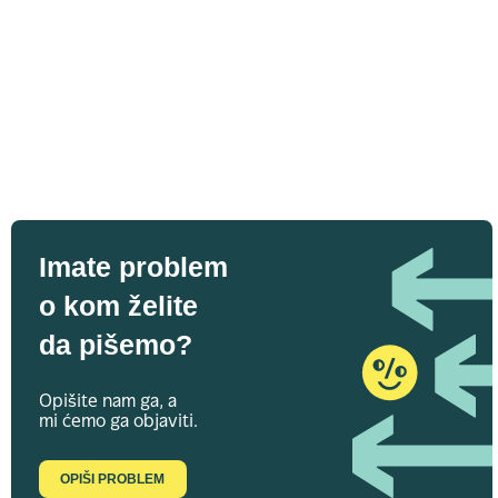
Imate problem
o kom želite
da pišemo?
Opišite nam ga, a
mi ćemo ga objaviti.
OPIŠI PROBLEM