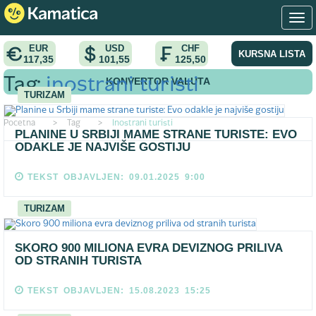
EUR
USD
CHF
KURSNA LISTA
117,35
101,55
125,50
KONVERTOR VALUTA
Tag:
inostrani turisti
TURIZAM
Pocetna
>
Tag
>
Inostrani turisti
PLANINE U SRBIJI MAME STRANE TURISTE: EVO
ODAKLE JE NAJVIŠE GOSTIJU
TEKST OBJAVLJEN: 09.01.2025 9:00
TURIZAM
SKORO 900 MILIONA EVRA DEVIZNOG PRILIVA
OD STRANIH TURISTA
TEKST OBJAVLJEN: 15.08.2023 15:25