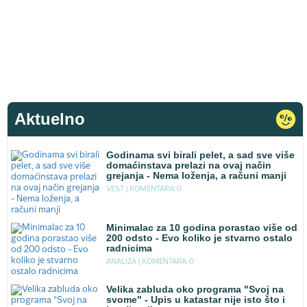
Aktuelno
Godinama svi birali pelet, a sad sve više
domaćinstava prelazi na ovaj način
grejanja - Nema loženja, a računi manji
VEST |
KOMENTARA: 0
Minimalac za 10 godina porastao više od
200 odsto - Evo koliko je stvarno ostalo
radnicima
ANALIZA |
KOMENTARA: 0
Velika zabluda oko programa "Svoj na
svome" - Upis u katastar nije isto što i