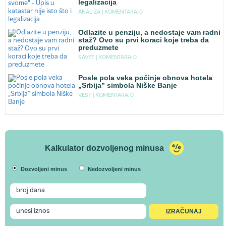
legalizacija
ANALIZA |
KOMENTARA: 0
Odlazite u penziju, a nedostaje vam radni
staž? Ovo su prvi koraci koje treba da
preduzmete
SAVET |
KOMENTARA: 0
Posle pola veka počinje obnova hotela
„Srbija” simbola Niške Banje
VEST |
KOMENTARA: 0
Kalkulator dozvoljenog minusa
Dozvoljeni minus
Nedozvoljeni minus